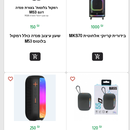
₪
₪
150
1000
בידורית קריוקי אלחוטית MKS70
שעון עיצוב פנדה כולל רמקול
בלוטוס M53
add_shopping_cart
add_shopping_cart
favorite_border
favorite_border
₪
₪
250
120