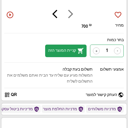
arrow_back_ios
arrow_forward_ios
play_circle_outline
favorite_border
מחיר
₪
700
בחר כמות
shopping_cart
קניית המוצר הזה
+
-
אמצעי תשלום
תשלום בעת קבלה
המשלוח מגיע עם שליח עד הבית ואתם משלמים את
התשלום לשליח
qr_code
public
העתק קישור למוצר
QR
policy
policy
policy
מדניות משלוחים
מדניות החלפת מוצר
מדיניות ביטול עסקה