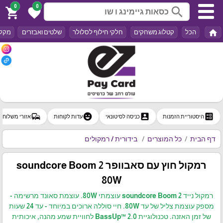
0
0
search
shopping_cart
favorite
home
הכל
קטלוג משחקים
חלקי חילוף לסלולר
שלטים ואבזרים
מקלד
commute
emoji_emotions
account_box
ballot
היסטוריית הזמנות
כניסה לסיטונאי
עדות לקוחות
אזורי משלוח
דף הבית
כל המוצרים
בידורית / רמקולים
רמקול חוץ עם סאבוופר soundcore Boom 2
80W
רמקול נייד soundcore Boom 2 עוצמתי 80W. עוצמת סאונד מרשימה -
מספק עוצמת צליל של עד 80W. חיי סוללה ארוכים במיוחד - עד 24 שעות
של זמן האזנה. טכנולוגיית BassUp™ 2.0 לחוויית שמע מהנה, איכותית