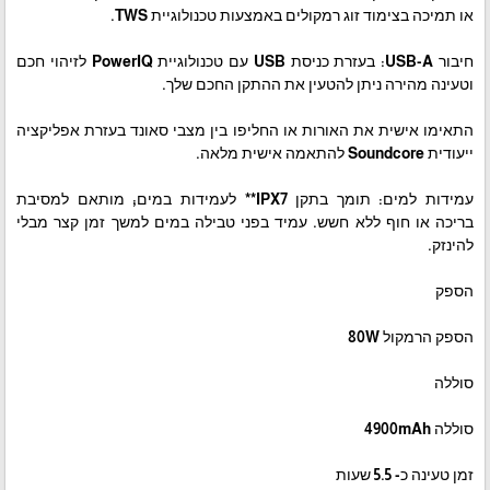
או תמיכה בצימוד זוג רמקולים באמצעות טכנולוגיית TWS.
חיבור USB-A: בעזרת כניסת USB עם טכנולוגיית PowerIQ לזיהוי חכם
וטעינה מהירה ניתן להטעין את ההתקן החכם שלך.
התאימו אישית את האורות או החליפו בין מצבי סאונד בעזרת אפליקציה
ייעודית Soundcore להתאמה אישית מלאה.
עמידות למים: תומך בתקן IPX7** לעמידות במים; מותאם למסיבת
בריכה או חוף ללא חשש. עמיד בפני טבילה במים למשך זמן קצר מבלי
להינזק.
הספק
הספק הרמקול 80W
סוללה
סוללה 4900mAh
זמן טעינה כ- 5.5 שעות