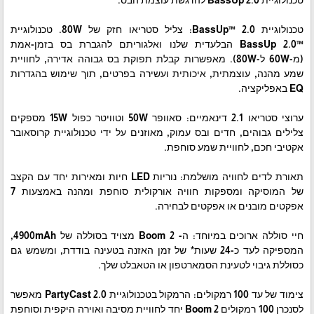
טכנולוגיית BassUp 2.0 להדגשת עוצמת הבס.
טכנולוגיית BassUp™ 2.0: צליל סטריאו חזק של 80W. טכנולוגיית
™BassUp 2.0 הבלעדית שלנו ואלגוריתם להגברת בס בזמן-אמת
(מ-60W ל-80W). מאפשרות קבלת תפוקת בס גבוהה אדירה, לחוויית
שמע מהנה, עוצמתית, איכותית ועשירה בפרטים, תוך שימוש בהגדרות
EQ באפליקציה.
ערוצי סטריאו 2.1 דינאמיים: סאוופר 50W וטוויטר כפול 15W מספקים
צלילים גבוהים, חדים ובס עמוק, מאוזנים על ידי טכנולוגיית קרוסאובר
אקטיבי חכם, לחוויית שמע סוחפת.
תאורת לדים לחוויה מושלמת: נוריות LED חיות ומאירות יחד עם הקצב
של המוסיקה ומספקות חוויה אורקולית סוחפת ומהנה באמצעות 7
אפקטים מובנים או אפקטים לבחירה.
חיי סוללה ארוכים במיוחד: ה- Boom 2 מצויד בסוללה של 4900mAh,
המספיקה לעד כ-24 שעות* של זמן האזנה בטעינה בודדת, ומשמש גם
כסוללת גיבוי לטעינת הסמארטפון או הטאבלט שלך.
צימוד של עד 100 רמקולים: הרמקול בטכנולוגיית PartyCast 2.0 מאפשר
לסנכרן 100 רמקולים Boom 2 יחד לחוויית מסיבה ואוירה היקפית וסוחפת