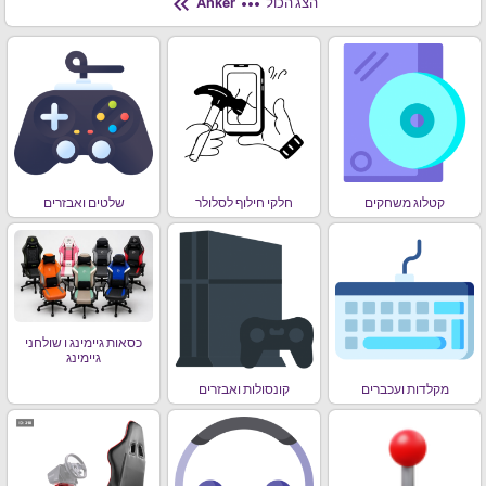
keyboard_double_arrow_left
more_horiz
הצג הכול
Anker
קטלוג משחקים
חלקי חילוף לסלולר
שלטים ואבזרים
כסאות גיימינג ו שולחני
גיימינג
מקלדות ועכברים
קונסולות ואבזרים