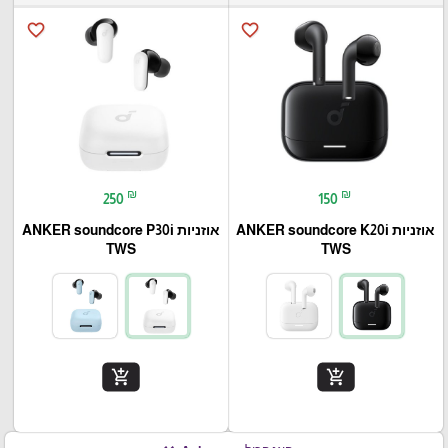
favorite_border
favorite_border
₪
₪
250
150
אוזניות ANKER soundcore K20i
אוזניות ANKER soundcore P30i
TWS
TWS
add_shopping_cart
add_shopping_cart