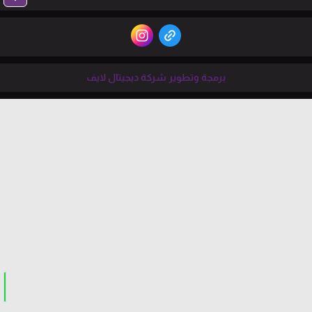
برمجة وتطوير شركة ديجيتال لايف