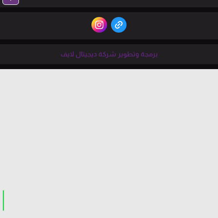
برمجة وتطوير شركة ديجيتال لايف