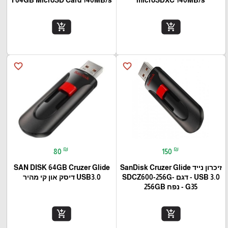
add_shopping_cart
add_shopping_cart
favorite_border
favorite_border
₪
₪
80
150
זיכרון נייד SanDisk Cruzer Glide
SAN DISK 64GB Cruzer Glide
USB 3.0 - דגם SDCZ600-256G-
USB3.0 דיסק און קי מהיר
G35 - נפח 256GB
add_shopping_cart
add_shopping_cart