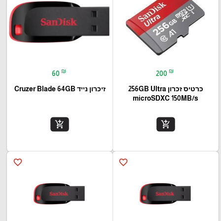
₪
₪
60
200
כרטיס זכרון 256GB Ultra
זיכרון נייד Cruzer Blade 64GB
microSDXC 150MB/s
add_shopping_cart
add_shopping_cart
favorite_border
favorite_border