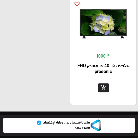
favorite_border
₪
1000
טלויזיה לד 40 פרוסוניק FHD
prosonic
add_shopping_cart
verified
متجرنا مُسجل لدى وزارة الإقتصاد
516273208