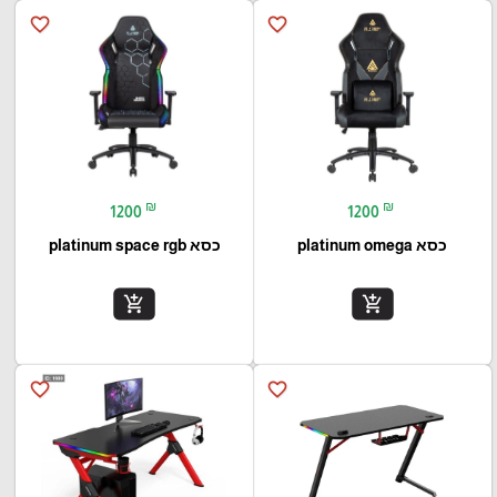
favorite_border
favorite_border
₪
₪
1200
1200
כסא platinum omega
כסא platinum space rgb
add_shopping_cart
add_shopping_cart
favorite_border
favorite_border