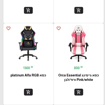
add_shopping_cart
add_shopping_cart
favorite_border
favorite_border
₪
₪
1300
800
כסא גיימינג Orca Essential
כסא platinum Alfa RGB
Pink/white ורוד/לבן
add_shopping_cart
add_shopping_cart