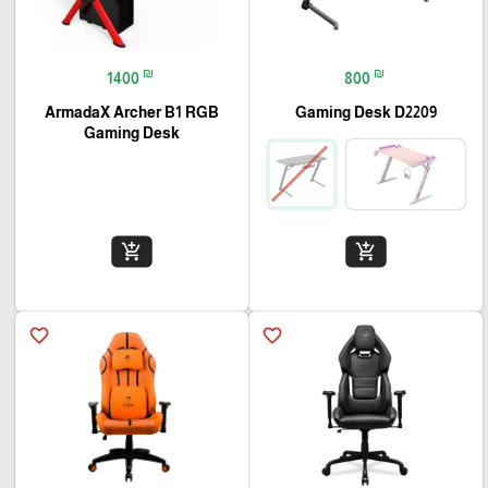
₪
₪
1400
800
ArmadaX Archer B1 RGB
Gaming Desk D2209
Gaming Desk
add_shopping_cart
add_shopping_cart
favorite_border
favorite_border