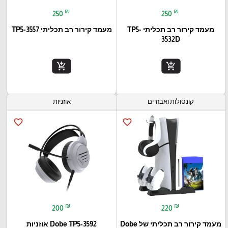
₪
₪
250
250
מעמד קירור רב תכליתי TP5-
מעמד קירור רב תכליתי TP5-3557
3532D
add_shopping_cart
add_shopping_cart
קונסולות ואבזרים
אוזניות
favorite_border
favorite_border
₪
₪
200
220
מעמד קירור רב תכליתי של Dobe
Dobe TP5‑3592 אוזניות