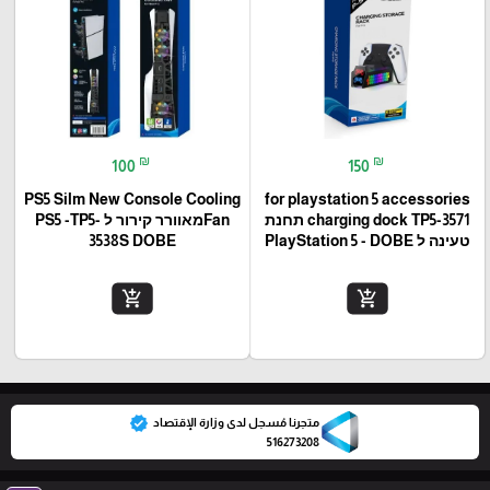
₪
₪
100
150
PS5 Silm New Console Cooling
for playstation 5 accessories
charging dock TP5-3571 תחנת
Fanמאוורר קירור ל PS5 -TP5-
טעינה ל PlayStation 5 - DOBE
3538S DOBE
add_shopping_cart
add_shopping_cart
verified
متجرنا مُسجل لدى وزارة الإقتصاد
516273208