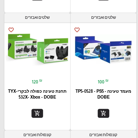
שלטים ואבזרים
שלטים ואבזרים
favorite_border
favorite_border
₪
₪
120
100
מעמד טעינה TP5-0528 - PS5 -
תחנת טעינה כפולה לבקריTYX-
532X- Xbox - DOBE
DOBE
add_shopping_cart
add_shopping_cart
קונסולות ואבזרים
קונסולות ואבזרים