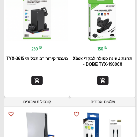
₪
₪
250
150
תחנת טעינה כפולה לבקרי Xbox
מעמד קירור רב תכליתי TYX-3615
- DOBE TYX-19006X
add_shopping_cart
add_shopping_cart
שלטים ואבזרים
קונסולות ואבזרים
favorite_border
favorite_border