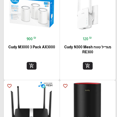
₪
₪
900
120
מגדיל טווח Cudy N300 Mesh
Cudy M3000 3 Pack AX3000
RE300
add_shopping_cart
add_shopping_cart
favorite_border
favorite_border