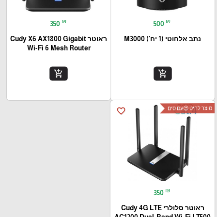
₪
₪
350
500
נתב אלחוטי (1 יח') M3000
ראוטר Cudy X6 AX1800 Gigabit
Wi-Fi 6 Mesh Router
add_shopping_cart
add_shopping_cart
מוצר להיט 😍עם סים
favorite_border
₪
350
ראוטר סלולרי Cudy 4G LTE
AC1200 Dual-Band Wi-Fi LT500