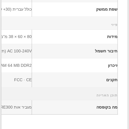
שפת ממשק
כולל עברית (30+ שפות)
פיזי
מידות
80 × 60 × 38 מ"מ
חיבור חשמל
AC 100-240V (תקע ישיר לשקע)
זיכרון
 RAM 64 MB DDR2
תקנים
FCC · CE
תוכן האריזה
מה בקופסה
מגביר אות RE300 · מדריך התקנה