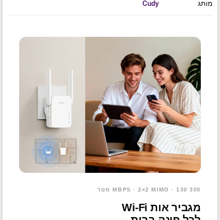
מותג
Cudy
300 MBPS · 2×2 MIMO · 130 מטר
מגביר אות Wi-Fi
לכל פינה בבית