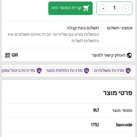
shopping_cart
קניית המוצר הזה
+
-
אמצעי תשלום
תשלום בעת קבלה
המשלוח מגיע עם שליח עד הבית ואתם משלמים את
התשלום לשליח
qr_code
public
העתק קישור למוצר
QR
policy
policy
policy
מדניות משלוחים
מדניות החלפת מוצר
מדיניות ביטול עסקה
פרטי מוצר
מספר מוצר
957
1792
barcode