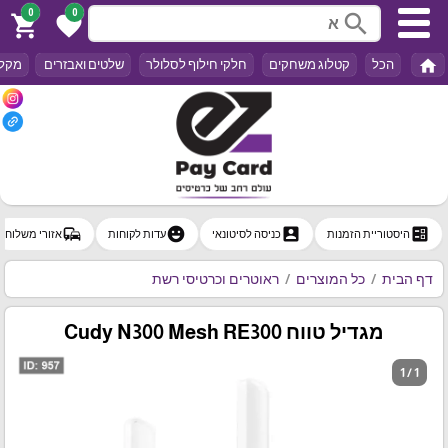
0
0
search
shopping_cart
favorite
home
הכל
קטלוג משחקים
חלקי חילוף לסלולר
שלטים ואבזרים
מקלד
commute
emoji_emotions
account_box
ballot
היסטוריית הזמנות
כניסה לסיטונאי
עדות לקוחות
אזורי משלוח
דף הבית
כל המוצרים
ראוטרים וכרטיסי רשת
מגדיל טווח Cudy N300 Mesh RE300
1 / 1