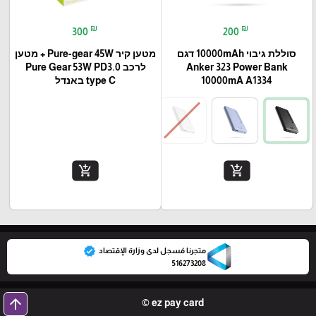
₪
₪
300
200
סוללת גיבוי 10000mAh דגם
מטען קיר Pure-gear 45W + מטען
Anker 323 Power Bank
לרכב Pure Gear 53W PD3.0
10000mA A1334
type C באנדל
add_shopping_cart
add_shopping_cart
verified
متجرنا مُسجل لدى وزارة الإقتصاد
516273208
arrow_upward
ez pay card ©