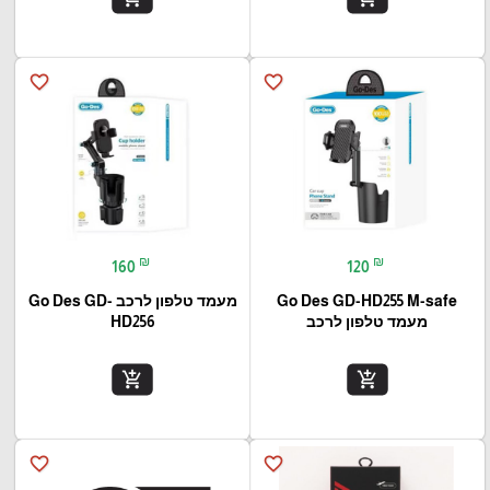
favorite_border
favorite_border
₪
₪
160
120
Go Des GD-HD255 M-safe
מעמד טלפון לרכב Go Des GD-
מעמד טלפון לרכב
HD256
add_shopping_cart
add_shopping_cart
favorite_border
favorite_border