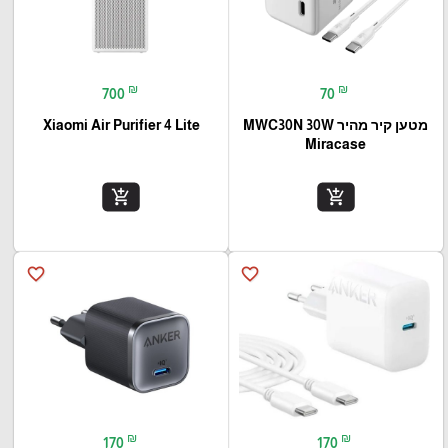
₪
₪
700
70
מטען קיר מהיר MWC30N 30W
Xiaomi Air Purifier 4 Lite
Miracase
add_shopping_cart
add_shopping_cart
favorite_border
favorite_border
₪
₪
170
170