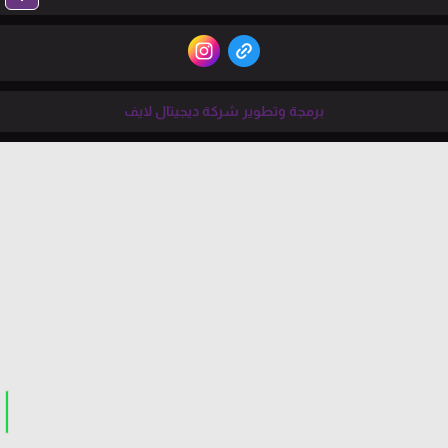
برمجة وتطوير شركة ديجيتال لايف