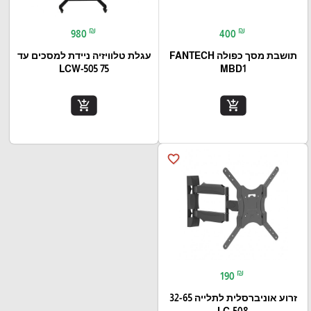
₪
₪
980
400
תושבת מסך כפולה FANTECH
עגלת טלוויזיה ניידת למסכים עד
75 LCW-505
MBD1
add_shopping_cart
add_shopping_cart
favorite_border
₪
190
זרוע אוניברסלית לתלייה 32-65
LC-508