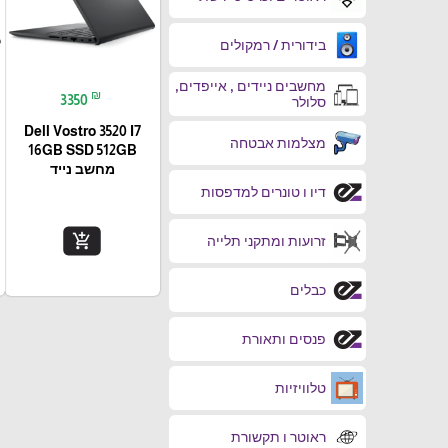
בידורית / רמקולים
מחשבים ניידים , אייפדים,
₪
3350
סלולר
Dell Vostro 3520 I7
מצלמות אבטחה
16GB SSD 512GB
מחשב נייד
דיו ו טונרים למדפסות
add_shopping_cart
זרועות ומתקני תלייה
כבלים
פנסים ותאורת
טלוויזיות
ראוטר ו תקשורת