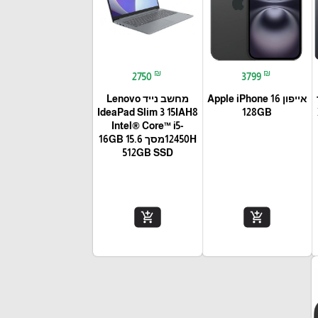
₪
₪
2750
3799
אייפון Apple iPhone 16
מחשב נייד Lenovo
IdeaPad Slim 3 15IAH8
128GB
Intel® Core™ i5-
12450Hמסך 15.6 16GB
512GB SSD
add_shopping_cart
add_shopping_cart