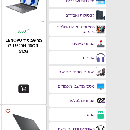
מקלדות ועכברים
קונסולות ואבזרים
כסאות גיימינג ו שולחני
₪
3050
גיימינג
מחשב נייד LENOVO
אביזרי גיימינג
i7-13620H -16GB-
512G
אוזניות
הגאים וסטנדים להגה
מסכי מחשב ומעמדים
add_shopping_cart
אביזרים לטלפון
favorite_border
אחסון
ראוטרים וכרטיסי רשת