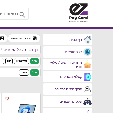
search
ccount_box
ballot
היסטוריית הזמנות
דף הבית
דף הבית
כל המוצרים
כל המוצרים
הכל
LENOVO
HP
LL
מוצרים חדשים / מלאי
חדש
הכל
שחור
קטלוג משחקים
חלקי חילוף לסלולר
favorite_border
שלטים ואבזרים