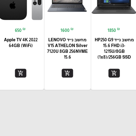
₪
₪
₪
650
1600
1850
מחשב נייד HP250 G9
מחשב נייד LENOVO
Apple TV 4K 2022
64GB (WiFi)
V15 ATHELON Silver
15.6 FHD i3-
7120U 8GB 256NVME
1215U/8GB
15.6
(1x8)/256GB SSD
add_shopping_cart
add_shopping_cart
add_shopping_cart