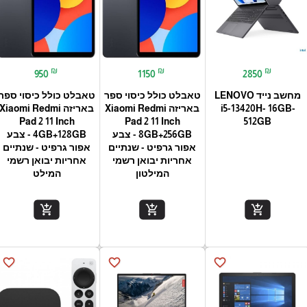
₪
₪
₪
950
1150
2850
מחשב נייד LENOVO
טאבלט כולל כיסוי ספר
טאבלט כולל כיסוי ספר
i5-13420H- 16GB-
באריזה Xiaomi Redmi
באריזה Xiaomi Redmi
Pad 2 11 Inch
Pad 2 11 Inch
512GB
8GB+256GB - צבע
4GB+128GB - צבע
אפור גרפיט - שנתיים
אפור גרפיט - שנתיים
אחריות יבואן רשמי
אחריות יבואן רשמי
המילטון
המילט
add_shopping_cart
add_shopping_cart
add_shopping_cart
favorite_border
favorite_border
favorite_border