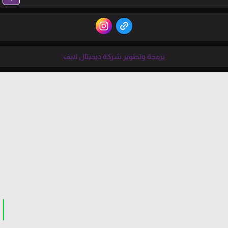
برمجة وتطوير شركة ديجيتال لايف