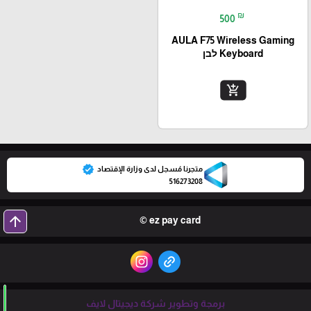
₪
500
AULA F75 Wireless Gaming
Keyboard לבן
add_shopping_cart
verified
متجرنا مُسجل لدى وزارة الإقتصاد
516273208
arrow_upward
ez pay card ©
برمجة وتطوير شركة ديجيتال لايف