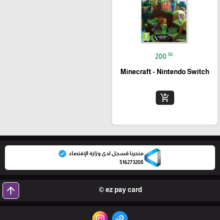
₪
200
Minecraft - Nintendo Switch
add_shopping_cart
verified
متجرنا مُسجل لدى وزارة الإقتصاد
516273208
arrow_upward
ez pay card ©