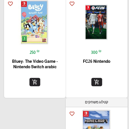
favorite_border
favorite_border
₪
₪
250
300
Bluey: The Video Game -
FC26 Nintendo
Nintendo Switch arabic
add_shopping_cart
add_shopping_cart
קטלוג משחקים
favorite_border