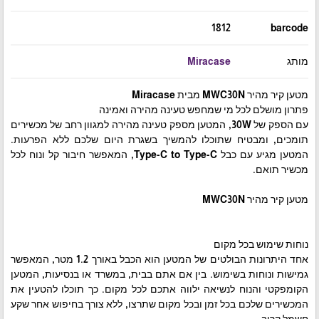
1812
barcode
מותג
Miracase
מטען קיר מהיר MWC30N מבית Miracase
פתרון מושלם לכל מי שמחפש טעינה מהירה ואמינה
עם הספק של 30W, המטען מספק טעינה מהירה למגוון רחב של מכשירים
תומכים, ומבטיח שתוכלו להמשיך בשגרת היום שלכם ללא הפרעות.
המטען מגיע עם כבל Type-C to Type-C, המאפשר חיבור קל ונוח לכל
מכשיר תואם.
מטען קיר מהיר MWC30N
נוחות שימוש בכל מקום
אחד היתרונות הבולטים של המטען הוא הכבל באורך 1.2 מטר, המאפשר
גמישות ונוחות בשימוש. בין אם אתם בבית, במשרד או בנסיעות, המטען
הקומפקטי והנוח לנשיאה ילווה אתכם לכל מקום. כך תוכלו להטעין את
המכשירים שלכם בכל זמן ובכל מקום שתרצו, ללא צורך בחיפוש אחר שקע
חשמל קרוב.