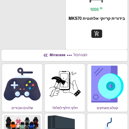
₪
1000
בידורית קריוקי אלחוטית MKS70
add_shopping_cart
keyboard_double_arrow_left
more_horiz
הצג הכול
Miracase
קטלוג משחקים
חלקי חילוף לסלולר
שלטים ואבזרים