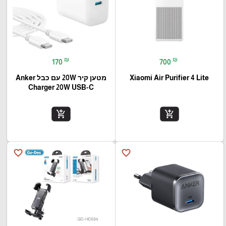
₪
₪
170
700
Xiaomi Air Purifier 4 Lite
מטען קיר 20W עם כבל Anker
Charger 20W USB-C
add_shopping_cart
add_shopping_cart
favorite_border
favorite_border