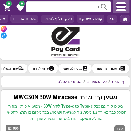
0
0
search
shopping_cart
favorite
home
הכל
קטלוג משחקים
חלקי חילוף לסלולר
שלטים ואבזרים
מקלד
commute
emoji_emotions
account_box
ballot
היסטוריית הזמנות
כניסה לסיטונאי
עדות לקוחות
אזורי משלוח
דף הבית
כל המוצרים
אביזרים לטלפון
מטען קיר מהיר MWC30N 30W Miracase
מטען קיר עם כבל Type-c to Type-c לקיר 30W - מטען איכותי ומהיר
הכולל כבל באורך 1.2 מטר, נוח לנשיאה ושימוש בכל מקום בו תרצו להטעין,
גודל קומפקטי ונוח לנשיאה ועמיד לאורך זמן
1 / 2