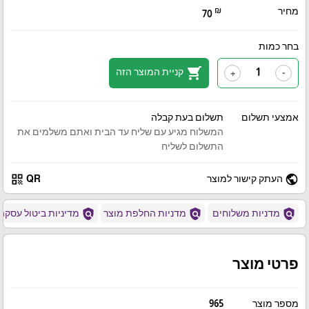
מחיר
₪
70
בחר כמות
shopping_cart
קניית המוצר הזה
+
-
אמצעי תשלום
תשלום בעת קבלה
המשלוח מגיע עם שליח עד הבית ואתם משלמים את
התשלום לשליח
qr_code
public
העתק קישור למוצר
QR
policy
policy
policy
מדניות משלוחים
מדניות החלפת מוצר
מדיניות ביטול עסקה
פרטי מוצר
מספר מוצר
965