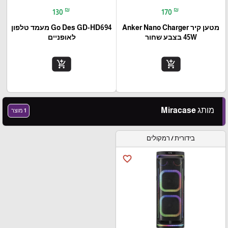
₪
₪
130
170
מטען קיר Anker Nano Charger
Go Des GD-HD694 מעמד טלפון
45W בצבע שחור
לאופניים
add_shopping_cart
add_shopping_cart
מותג Miracase
1 מוצר
בידורית / רמקולים
favorite_border