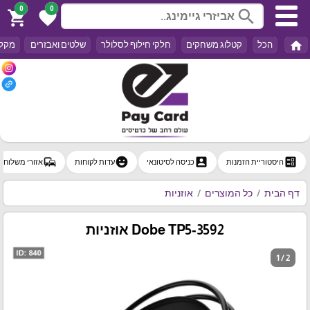
0
0
search
shopping_cart
favorite
home
הכל
קטלוג משחקים
חלקי חילוף לסלולר
שלטים ואבזרים
מקלד
commute
emoji_emotions
account_box
ballot
היסטוריית הזמנות
כניסה לסיטונאי
עדות לקוחות
אזורי משלוח
דף הבית
כל המוצרים
אוזניות
Dobe TP5‑3592 אוזניות
1 / 2