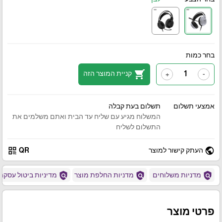
בחר כמות
shopping_cart
קניית המוצר הזה
+
-
אמצעי תשלום
תשלום בעת קבלה
המשלוח מגיע עם שליח עד הבית ואתם משלמים את
התשלום לשליח
qr_code
public
העתק קישור למוצר
QR
policy
policy
policy
מדניות משלוחים
מדניות החלפת מוצר
מדיניות ביטול עסקה
פרטי מוצר