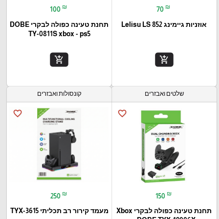
₪
₪
100
70
אוזניות גיימינג Lelisu LS 852
תחנת טעינה כפולה לבקרי DOBE
TY-0811S xbox - ps5
add_shopping_cart
add_shopping_cart
שלטים ואבזרים
קונסולות ואבזרים
favorite_border
favorite_border
₪
₪
250
150
תחנת טעינה כפולה לבקרי Xbox
מעמד קירור רב תכליתי TYX-3615