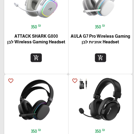
₪
₪
350
350
ATTACK SHARK G800
AULA G7 Pro Wireless Gaming
Headset אוזניות לבן
Wireless Gaming Headset לבן
add_shopping_cart
add_shopping_cart
favorite_border
favorite_border
₪
₪
350
350