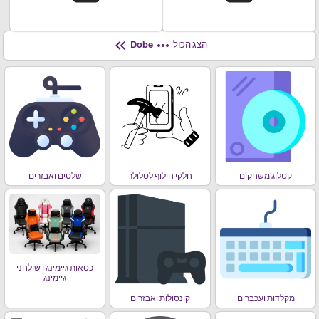
keyboard_double_arrow_left
more_horiz
הצג הכול
Dobe
קטלוג משחקים
חלקי חילוף לסלולר
שלטים ואבזרים
כסאות גיימינג ו שולחני
גיימינג
מקלדות ועכברים
קונסולות ואבזרים