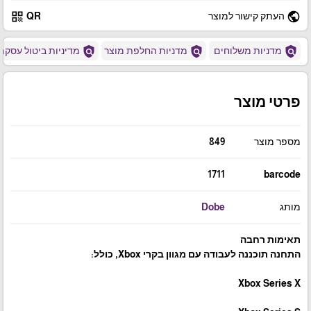
qr_code
public
העתק קישור למוצר
QR
policy
policy
policy
מדניות משלוחים
מדניות החלפת מוצר
מדיניות ביטול עסקה
פרטי מוצר
מספר מוצר
849
1711
barcode
מותג
Dobe
תאימות רחבה
התחנה תוכננה לעבודה עם מגוון בקרי Xbox, כולל:
Xbox Series X