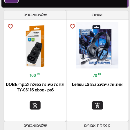
אוזניות
שלטים ואבזרים
favorite_border
favorite_border
₪
₪
100
70
אוזניות גיימינג Lelisu LS 852
תחנת טעינה כפולה לבקרי DOBE
TY-0811S xbox - ps5
add_shopping_cart
add_shopping_cart
קונסולות ואבזרים
שלטים ואבזרים