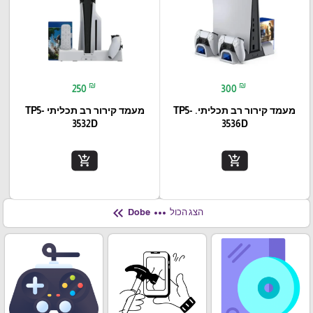
₪
₪
250
300
מעמד קירור רב תכליתי. TP5-
מעמד קירור רב תכליתי TP5-
3532D
3536D
add_shopping_cart
add_shopping_cart
keyboard_double_arrow_left
more_horiz
הצג הכול
Dobe