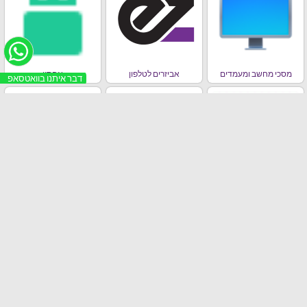
מסכי מחשב ומעמדים
אביזרים לטלפון
אחסון
דבר איתנו בוואטסאפ
מחשבים ניידים , אייפדים,
סלולר
ראוטרים וכרטיסי רשת
בידורית / רמקולים