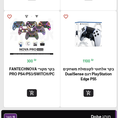
favorite_border
favorite_border
₪
₪
300
1100
בקר אלחוטי לקונסולת משחקים
בקר מקורי FANTECHNOVA
PlayStation דגם DualSense
PRO PS4/PS3/SWITCH/PC
Edge PS5
add_shopping_cart
add_shopping_cart
מותג Dobe
19 מוצר