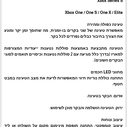
Xbox Series S
Xbox One / One S / One X / Elite
טעינה כפולה ומהירה
מאפשרת טעינה של שני בקרים בו-זמנית, מה שחוסך זמן יקר ומונע
את הצורך בחיבור כבלים נפרדים לכל בקר.
הטעינה מתבצעת באמצעות סוללות נטענות ייעודיות המצורפות
למארז (בדרך כלל מגיעה עם 2 סוללות נטענות וכיסויים תואמים לסוגי
הבקרים השונים).
מחווני LED חכמים
התחנה כוללת נוריות חיווי המאפשרות לדעת את מצב הטעינה במבט
חטוף:
אדום: הבקר בטעינה.
ירוק: הטעינה הושלמה והבקר מוכן לשימוש.
עיצוב ונוחות
עיצוב קומפקטי: התחנה תופסת מינימום מקום על השולחן או ליד