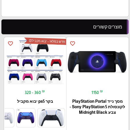
מוצרים קשורים
חדש במלאי - יבוא מקביל😍
favorite_border
favorite_border
₪
₪
320 - 360
1150
מסך נייד PlayStation Portal‎
בקר ps5 יבוא מקביל
לקונסולת Sony PlayStation 5 -
צבע Midnight Black