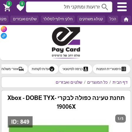
0
0
search
shopping_cart
favorite
home
הכל
קטלוג משחקים
חלקי חילוף לסלולר
שלטים ואבזרים
מקלד
commute
emoji_emotions
account_box
ballot
היסטוריית הזמנות
כניסה לסיטונאי
עדות לקוחות
אזורי משלוח
דף הבית
כל המוצרים
שלטים ואבזרים
תחנת טעינה כפולה לבקרי Xbox - DOBE TYX-
19006X
1 / 5