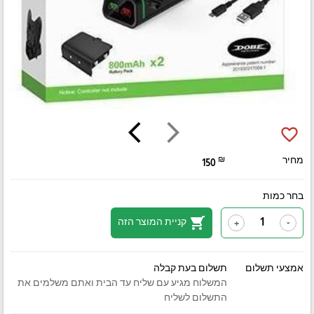
arrow_back_ios
arrow_forward_ios
favorite_border
מחיר
₪
150
בחר כמות
shopping_cart
קניית המוצר הזה
+
-
אמצעי תשלום
תשלום בעת קבלה
המשלוח מגיע עם שליח עד הבית ואתם משלמים את
התשלום לשליח