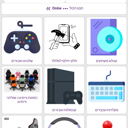
keyboard_double_arrow_left
more_horiz
הצג הכול
Dobe
קטלוג משחקים
חלקי חילוף לסלולר
שלטים ואבזרים
כסאות גיימינג ו שולחני
גיימינג
מקלדות ועכברים
קונסולות ואבזרים