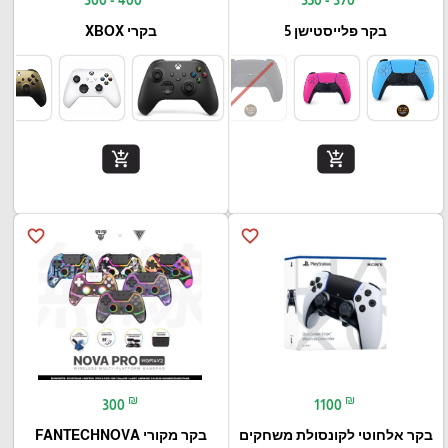
בקר פלייסטישן 5
בקרי XBOX
add_shopping_cart
add_shopping_cart
favorite_border
favorite_border
₪
₪
300
1100
בקר אלחוטי לקונסולת משחקים
בקר מקורי FANTECHNOVA