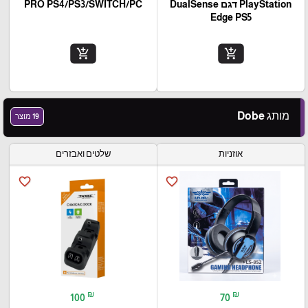
PlayStation דגם DualSense
PRO PS4/PS3/SWITCH/PC
Edge PS5
add_shopping_cart
add_shopping_cart
מותג Dobe
19 מוצר
אוזניות
שלטים ואבזרים
favorite_border
favorite_border
₪
₪
100
70