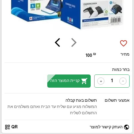
arrow_back_ios
arrow_forward_ios
favorite_border
מחיר
₪
100
בחר כמות
shopping_cart
קניית המוצר הזה
+
-
אמצעי תשלום
תשלום בעת קבלה
המשלוח מגיע עם שליח עד הבית ואתם משלמים את
התשלום לשליח
qr_code
public
העתק קישור למוצר
QR