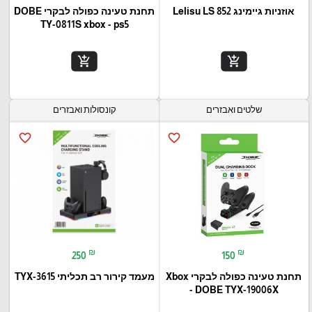
אוזניות גיימינג Lelisu LS 852
תחנת טעינה כפולה לבקרי DOBE
TY-0811S xbox - ps5
add_shopping_cart
add_shopping_cart
שלטים ואבזרים
קונסולות ואבזרים
favorite_border
favorite_border
₪
₪
250
150
תחנת טעינה כפולה לבקרי Xbox
מעמד קירור רב תכליתי TYX-3615
- DOBE TYX-19006X