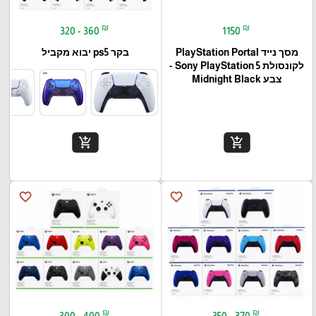
₪
₪
320 - 360
1150
מסך נייד PlayStation Portal‎
בקר ps5 יבוא מקביל
לקונסולת Sony PlayStation 5 -
צבע Midnight Black
add_shopping_cart
add_shopping_cart
favorite_border
favorite_border
₪
₪
300 - 400
350 - 370