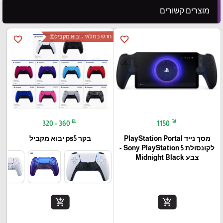
מוצרים קשורים
חדש במלאי - יבוא מקביל😍
favorite_border
favorite_border
₪
₪
320 - 360
1150
מסך נייד PlayStation Portal‎
בקר ps5 יבוא מקביל
לקונסולת Sony PlayStation 5 -
צבע Midnight Black
add_shopping_cart
add_shopping_cart