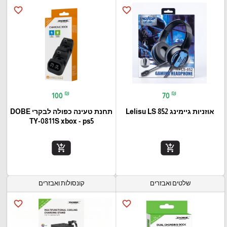
favorite_border
favorite_border
₪
₪
100
70
אוזניות גיימינג Lelisu LS 852
תחנת טעינה כפולה לבקרי DOBE
TY-0811S xbox - ps5
add_shopping_cart
add_shopping_cart
שלטים ואבזרים
קונסולות ואבזרים
favorite_border
favorite_border