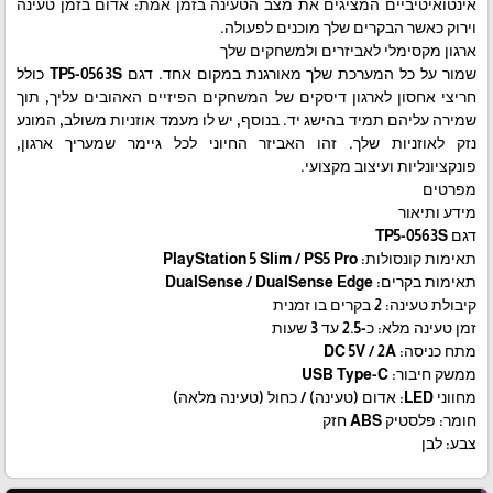
אינטואיטיביים המציגים את מצב הטעינה בזמן אמת: אדום בזמן טעינה
וירוק כאשר הבקרים שלך מוכנים לפעולה.
ארגון מקסימלי לאביזרים ולמשחקים שלך
שמור על כל המערכת שלך מאורגנת במקום אחד. דגם TP5-0563S כולל
חריצי אחסון לארגון דיסקים של המשחקים הפיזיים האהובים עליך, תוך
שמירה עליהם תמיד בהישג יד. בנוסף, יש לו מעמד אוזניות משולב, המונע
נזק לאוזניות שלך. זהו האביזר החיוני לכל גיימר שמעריך ארגון,
פונקציונליות ועיצוב מקצועי.
מפרטים
מידע ותיאור
דגם TP5-0563S
תאימות קונסולות: PlayStation 5 Slim / PS5 Pro
תאימות בקרים: DualSense / DualSense Edge
קיבולת טעינה: 2 בקרים בו זמנית
זמן טעינה מלא: כ-2.5 עד 3 שעות
מתח כניסה: DC 5V / 2A
ממשק חיבור: USB Type-C
מחווני LED: אדום (טעינה) / כחול (טעינה מלאה)
חומר: פלסטיק ABS חזק
צבע: לבן