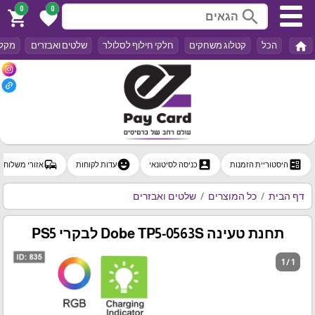
0
0
search
shopping_cart
favorite
home
הכל
קטלוג משחקים
חלקי חילוף לסלולר
שלטים ואבזרים
מקלד
commute
emoji_emotions
account_box
ballot
היסטוריית הזמנות
כניסה לסיטונאי
עדות לקוחות
אזורי משלוח
דף הבית
כל המוצרים
שלטים ואבזרים
תחנת טעינה Dobe TP5-0563S לבקרי PS5
1 / 1