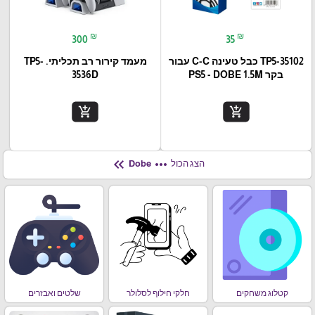
₪
₪
300
35
TP5-35102 כבל טעינה C-C עבור
מעמד קירור רב תכליתי. TP5-
בקר PS5 - DOBE 1.5M
3536D
add_shopping_cart
add_shopping_cart
keyboard_double_arrow_left
more_horiz
הצג הכול
Dobe
קטלוג משחקים
חלקי חילוף לסלולר
שלטים ואבזרים