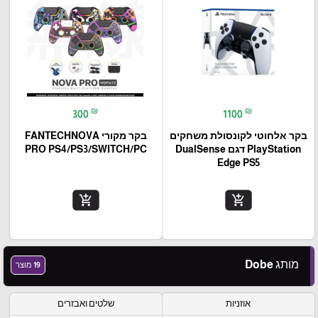
₪
₪
300
1100
בקר אלחוטי לקונסולת משחקים
בקר מקורי FANTECHNOVA
PlayStation דגם DualSense
PRO PS4/PS3/SWITCH/PC
Edge PS5
add_shopping_cart
add_shopping_cart
מותג Dobe
19 מוצר
אוזניות
שלטים ואבזרים