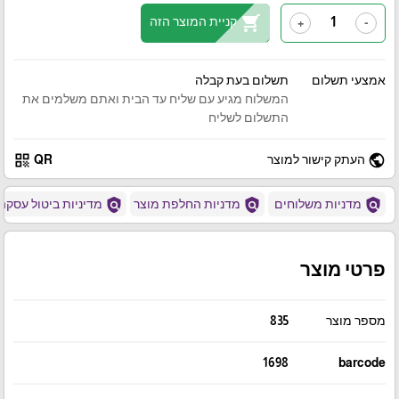
shopping_cart
קניית המוצר הזה
+
-
אמצעי תשלום
תשלום בעת קבלה
המשלוח מגיע עם שליח עד הבית ואתם משלמים את
התשלום לשליח
qr_code
public
העתק קישור למוצר
QR
policy
policy
policy
מדניות משלוחים
מדניות החלפת מוצר
מדיניות ביטול עסקה
פרטי מוצר
מספר מוצר
835
1698
barcode