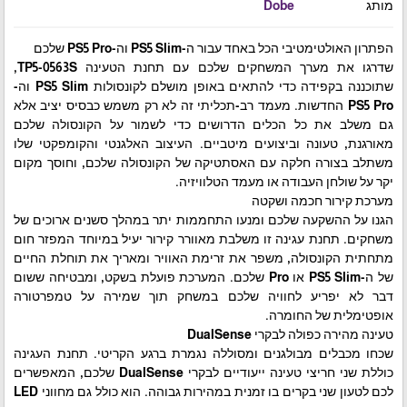
מותג
Dobe
הפתרון האולטימטיבי הכל באחד עבור ה-PS5 Slim וה-PS5 Pro שלכם
שדרגו את מערך המשחקים שלכם עם תחנת הטעינה TP5-0563S,
שתוכננה בקפידה כדי להתאים באופן מושלם לקונסולות PS5 Slim וה-
PS5 Pro החדשות. מעמד רב-תכליתי זה לא רק משמש כבסיס יציב אלא
גם משלב את כל הכלים הדרושים כדי לשמור על הקונסולה שלכם
מאורגנת, טעונה וביצועים מיטביים. העיצוב האלגנטי והקומפקטי שלו
משתלב בצורה חלקה עם האסתטיקה של הקונסולה שלכם, וחוסך מקום
יקר על שולחן העבודה או מעמד הטלוויזיה.
מערכת קירור חכמה ושקטה
הגנו על ההשקעה שלכם ומנעו התחממות יתר במהלך סשנים ארוכים של
משחקים. תחנת עגינה זו משלבת מאוורר קירור יעיל במיוחד המפזר חום
מתחתית הקונסולה, משפר את זרימת האוויר ומאריך את תוחלת החיים
של ה-PS5 Slim או Pro שלכם. המערכת פועלת בשקט, ומבטיחה ששום
דבר לא יפריע לחוויה שלכם במשחק תוך שמירה על טמפרטורה
אופטימלית של החומרה.
טעינה מהירה כפולה לבקרי DualSense
שכחו מכבלים מבולגנים ומסוללה נגמרת ברגע הקריטי. תחנת העגינה
כוללת שני חריצי טעינה ייעודיים לבקרי DualSense שלכם, המאפשרים
לכם לטעון שני בקרים בו זמנית במהירות גבוהה. הוא כולל גם מחווני LED