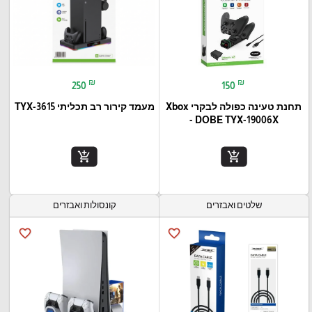
₪
₪
250
150
תחנת טעינה כפולה לבקרי Xbox
מעמד קירור רב תכליתי TYX-3615
- DOBE TYX-19006X
add_shopping_cart
add_shopping_cart
שלטים ואבזרים
קונסולות ואבזרים
favorite_border
favorite_border