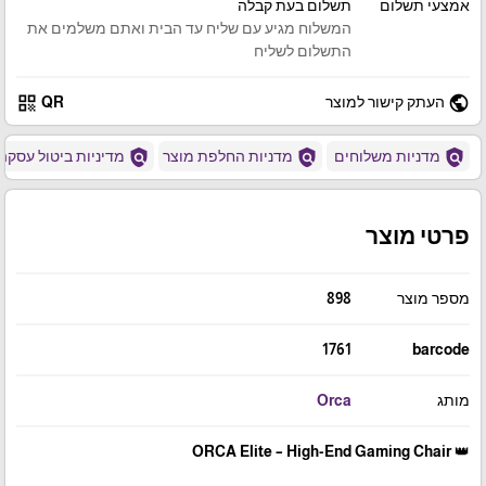
אמצעי תשלום
תשלום בעת קבלה
המשלוח מגיע עם שליח עד הבית ואתם משלמים את
התשלום לשליח
qr_code
public
העתק קישור למוצר
QR
policy
policy
policy
מדניות משלוחים
מדניות החלפת מוצר
מדיניות ביטול עסקה
פרטי מוצר
מספר מוצר
898
1761
barcode
מותג
Orca
👑 ORCA Elite – High-End Gaming Chair