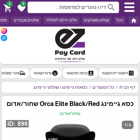
0
0
search
shopping_cart
favorite
home
הכל
קטלוג משחקים
חלקי חילוף לסלולר
שלטים ואבזרים
מקלד
commute
emoji_emotions
account_box
ballot
היסטוריית הזמנות
כניסה לסיטונאי
עדות לקוחות
אזורי משלוח
דף הבית
כל המוצרים
כסאות גיימינג ו שולחני גיימינג
כסא גיימינג Orca Elite Black/Red שחור/אדום
שחור/אדום
1 / 4