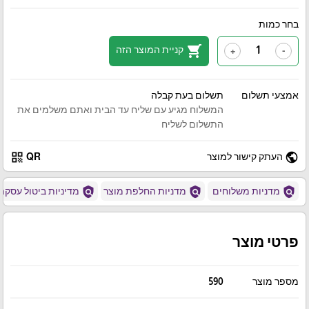
בחר כמות
shopping_cart
קניית המוצר הזה
+
-
אמצעי תשלום
תשלום בעת קבלה
המשלוח מגיע עם שליח עד הבית ואתם משלמים את
התשלום לשליח
qr_code
public
העתק קישור למוצר
QR
policy
policy
policy
מדניות משלוחים
מדניות החלפת מוצר
מדיניות ביטול עסקה
פרטי מוצר
מספר מוצר
590