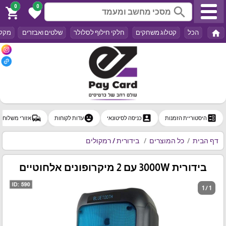
0
0
search
shopping_cart
favorite
home
הכל
קטלוג משחקים
חלקי חילוף לסלולר
שלטים ואבזרים
מקלד
commute
emoji_emotions
account_box
ballot
היסטוריית הזמנות
כניסה לסיטונאי
עדות לקוחות
אזורי משלוח
דף הבית
כל המוצרים
בידורית / רמקולים
בידורית 3000W עם 2 מיקרופונים אלחוטיים
1 / 1