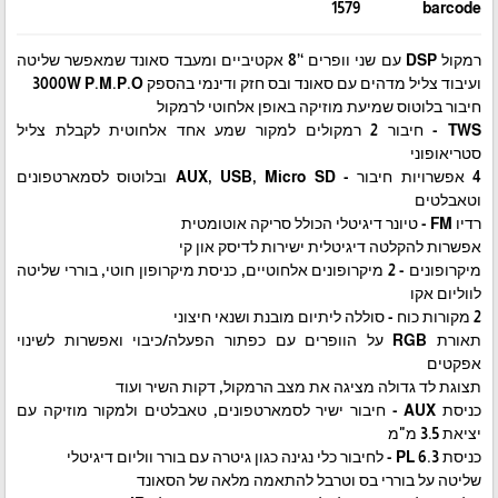
1579
barcode
רמקול DSP עם שני וופרים ‘’8 אקטיביים ומעבד סאונד שמאפשר שליטה
ועיבוד צליל מדהים עם סאונד ובס חזק ודינמי בהספק 3000W P.M.P.O
חיבור בלוטוס שמיעת מוזיקה באופן אלחוטי לרמקול
TWS - חיבור 2 רמקולים למקור שמע אחד אלחוטית לקבלת צליל
סטריאופוני
4 אפשרויות חיבור - AUX, USB, Micro SD ובלוטוס לסמארטפונים
וטאבלטים
רדיו FM - טיונר דיגיטלי הכולל סריקה אוטומטית
אפשרות להקלטה דיגיטלית ישירות לדיסק און קי
מיקרופונים - 2 מיקרופונים אלחוטיים, כניסת מיקרופון חוטי, בוררי שליטה
לווליום אקו
2 מקורות כוח - סוללה ליתיום מובנת ושנאי חיצוני
תאורת RGB על הוופרים עם כפתור הפעלה/כיבוי ואפשרות לשינוי
אפקטים
תצוגת לד גדולה מציגה את מצב הרמקול, דקות השיר ועוד
כניסת AUX - חיבור ישיר לסמארטפונים, טאבלטים ולמקור מוזיקה עם
יציאת 3.5 מ"מ
כניסת PL 6.3 - לחיבור כלי נגינה כגון גיטרה עם בורר ווליום דיגיטלי
שליטה על בוררי בס וטרבל להתאמה מלאה של הסאונד