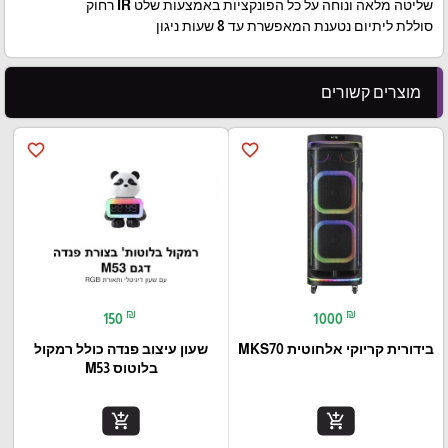
שליטה מלאה ונוחה על כל הפונקציות באמצעות שלט IR רחוק
סוללת ליתיום נטענת המאפשרת עד 8 שעות ניגון
מוצרים קשורים
favorite_border
favorite_border
₪
₪
150
1000
בידורית קריוקי אלחוטית MKS70
שעון עיצוב פנדה כולל רמקול
בלוטוס M53
add_shopping_cart
add_shopping_cart