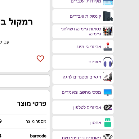
מקלדות ועכברים
קונסולות ואבזרים
כסאות גיימינג ו שולחני
גיימינג
אביזרי גיימינג
favorite_border
אוזניות
הגאים וסטנדים להגה
מסכי מחשב ומעמדים
פרטי מוצר
אביזרים לטלפון
מספר מוצר
9
אחסון
4
barcode
ראוטרים וכרטיסי רשת