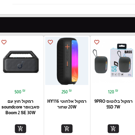
favorite_border
favorite_border
favorite_border
₪
₪
₪
500
250
120
רמקול בלוטוס 9PRO
רמקול אלחוטי HY116
רמקול חוץ עם
55D 7W
20W שחור
סאבוופר soundcore
Boom 2 SE 30W
add_shopping_cart
add_shopping_cart
add_shopping_cart