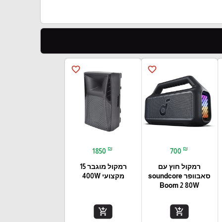
favorite_border
favorite_border
₪
₪
1850
700
רמקול חוץ עם
רמקול מוגבר 15
סאבוופר soundcore
מקצועי 400W
Boom 2 80W
add_shopping_cart
add_shopping_cart