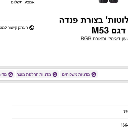
אמצעי תשלום
public
העתק קישור למוצ
policy
policy
policy
מדניות משלוחים
מדניות החלפת מוצר
מדיני
79
166