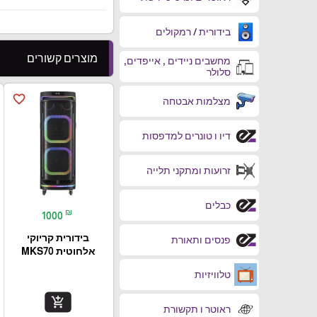
בידורית / רמקולים
מוצרים קשורים
מחשבים ניידים , אייפדים,
סלולר
favorite_border
מצלמות אבטחה
דיו ו טונרים למדפסות
זרועות ומתקני תלייה
כבלים
₪
1000
בידורית קריוקי
פנסים ותאורת
אלחוטית MKS70
טלוויזיות
add_shopping_cart
ראוטר ו תקשורת