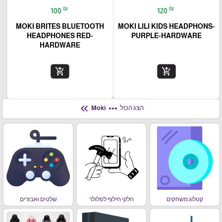
₪
₪
100
120
MOKI BRITES BLUETOOTH
MOKI LILI KIDS HEADPHONS-
HEADPHONES RED-
PURPLE-HARDWARE
HARDWARE
add_shopping_cart
add_shopping_cart
keyboard_double_arrow_left
more_horiz
הצג הכול
Moki
קטלוג משחקים
חלקי חילוף לסלולר
שלטים ואבזרים