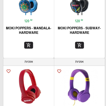
₪
₪
120
120
MOKI POPPERS - MANDALA-
MOKI POPPERS - SUBWAY-
HARDWARE
HARDWARE
add_shopping_cart
add_shopping_cart
אוזניות
אוזניות
favorite_border
favorite_border