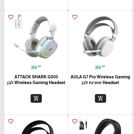
favorite_border
favorite_border
₪
₪
350
350
ATTACK SHARK G800
AULA G7 Pro Wireless Gaming
Headset אוזניות לבן
Wireless Gaming Headset לבן
add_shopping_cart
add_shopping_cart
favorite_border
favorite_border