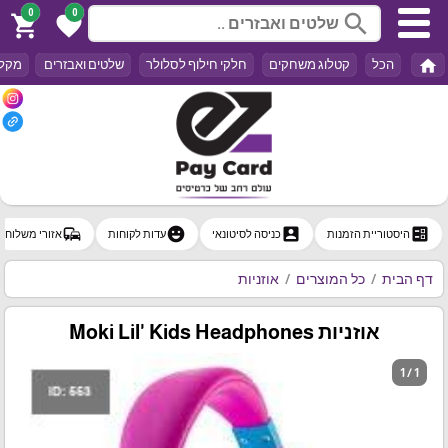
0
0
search
shopping_cart
favorite
home
הכל
קטלוג משחקים
חלקי חילוף לסלולר
שלטים ואבזרים
מקלד
commute
emoji_emotions
account_box
ballot
היסטוריית הזמנות
כניסה לסיטונאי
עדות לקוחות
אזורי משלוח
דף הבית
כל המוצרים
אוזניות
אוזניות Moki Lil' Kids Headphones
1 / 1