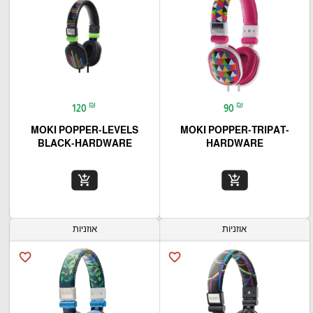
₪
₪
120
90
MOKI POPPER-LEVELS
MOKI POPPER-TRIPAT-
BLACK-HARDWARE
HARDWARE
add_shopping_cart
add_shopping_cart
אוזניות
אוזניות
favorite_border
favorite_border