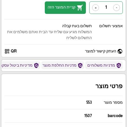
shopping_cart
קניית המוצר הזה
+
-
אמצעי תשלום
תשלום בעת קבלה
המשלוח מגיע עם שליח עד הבית ואתם משלמים את
התשלום לשליח
qr_code
public
העתק קישור למוצר
QR
policy
policy
policy
מדניות משלוחים
מדניות החלפת מוצר
מדיניות ביטול עסקה
פרטי מוצר
מספר מוצר
553
1507
barcode