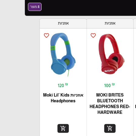
8 מוצר
אוזניות
אוזניות
favorite_border
favorite_border
₪
₪
120
100
MOKI BRITES
אוזניות Moki Lil' Kids
Headphones
BLUETOOTH
HEADPHONES RED-
HARDWARE
add_shopping_cart
add_shopping_cart