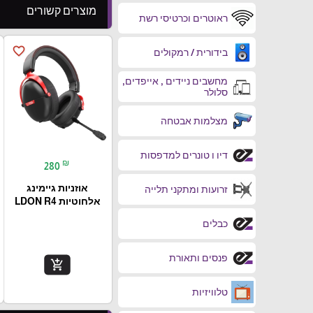
מוצרים קשורים
ראוטרים וכרטיסי רשת
favorite_border
בידורית / רמקולים
מחשבים ניידים , אייפדים,
סלולר
מצלמות אבטחה
דיו ו טונרים למדפסות
₪
280
אוזניות גיימינג
זרועות ומתקני תלייה
אלחוטיות LDON R4
כבלים
פנסים ותאורת
add_shopping_cart
טלוויזיות