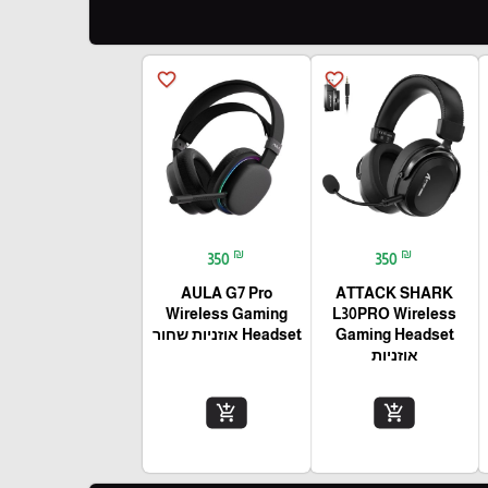
favorite_border
favorite_border
₪
₪
350
350
AULA G7 Pro
ATTACK SHARK
Wireless Gaming
L30PRO Wireless
Gaming Headset
Headset אוזניות שחור
אוזניות
add_shopping_cart
add_shopping_cart