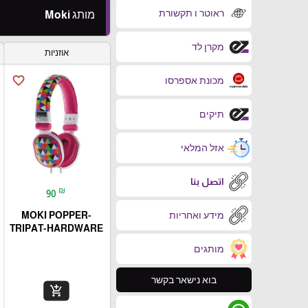
ראוטר ו תקשורת
מותג Moki
מקרן לד
אוזניות
favorite_border
מכונת אספרסו
תיקים
אזל המלאי
اتصل بنا
₪
90
מידע ואחריות
MOKI POPPER-
TRIPAT-HARDWARE
מותגים
בוא נישאר בקשר
add_shopping_cart