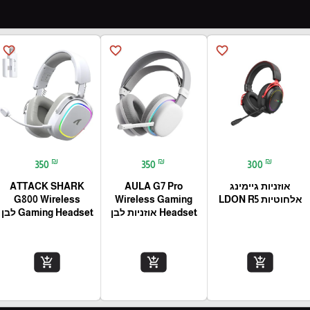
favorite_border
favorite_border
favorite_border
₪
₪
₪
350
350
300
אוזניות גיימינג
AULA G7 Pro
ATTACK SHARK
אלחוטיות LDON R5
Wireless Gaming
G800 Wireless
Headset אוזניות לבן
Gaming Headset לבן
add_shopping_cart
add_shopping_cart
add_shopping_cart