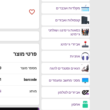
מקלדות ועכברים
favorite_border
קונסולות ואבזרים
כסאות גיימינג ו שולחני
גיימינג
אביזרי גיימינג
פרטי מוצר
אוזניות
מספר מוצר
9
הגאים וסטנדים להגה
1
barcode
מסכי מחשב ומעמדים
מותג
i
אביזרים לטלפון
אחסון