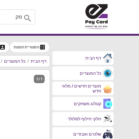
search
ccount_box
ballot
היסטוריית הזמנות
דף הבית
דף הבית
כל המוצרים
כל המוצרים
1 / 1
מוצרים חדשים / מלאי
חדש
קטלוג משחקים
חלקי חילוף לסלולר
שלטים ואבזרים