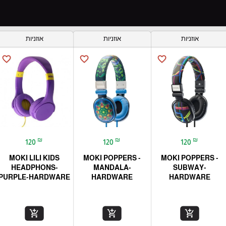
אוזניות
אוזניות
אוזניות
favorite_border
favorite_border
favorite_border
₪
₪
₪
120
120
120
MOKI LILI KIDS
MOKI POPPERS -
MOKI POPPERS -
HEADPHONS-
MANDALA-
SUBWAY-
PURPLE-HARDWARE
HARDWARE
HARDWARE
add_shopping_cart
add_shopping_cart
add_shopping_cart