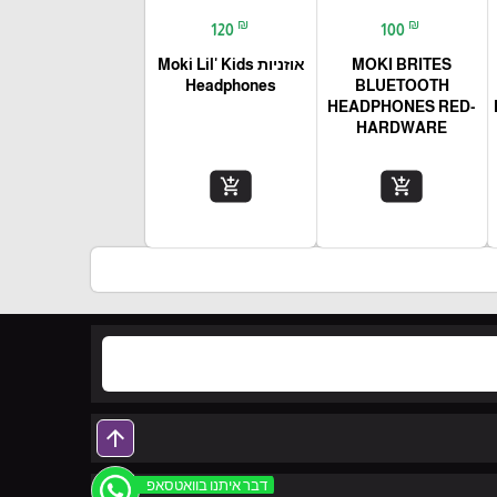
₪
₪
120
100
MOKI BRITES
אוזניות Moki Lil' Kids
Headphones
BLUETOOTH
HEADPHONES RED-
HARDWARE
add_shopping_cart
add_shopping_cart
arrow_upward
דבר איתנו בוואטסאפ