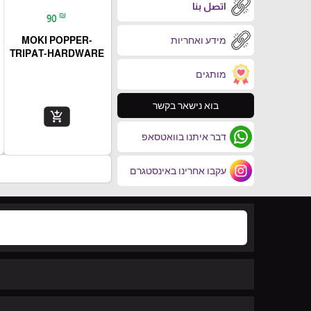
اتصل بنا
₪
90
מידע ואחריות
MOKI POPPER-
TRIPAT-HARDWARE
מותגים
בוא נישאר בקשר
add_shopping_cart
דבר איתנו בוואטסאפ
עקבו אחרינו באינסטגרם