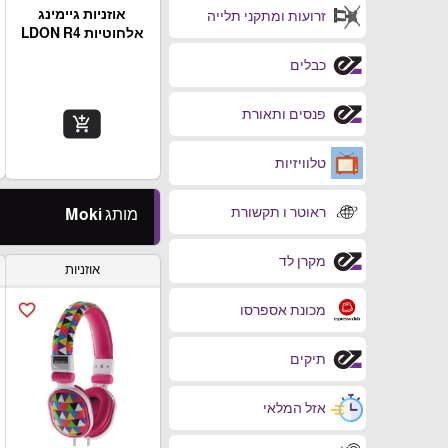
אוזניות גיימינג
זרועות ומתקני תלייה
אלחוטיות LDON R4
כבלים
פנסים ותאורת
add_shopping_cart
טלוויזיות
ראוטר ו תקשורת
מותג Moki
מקרן לד
אוזניות
favorite_border
מכונת אספרסו
תיקים
אזל המלאי