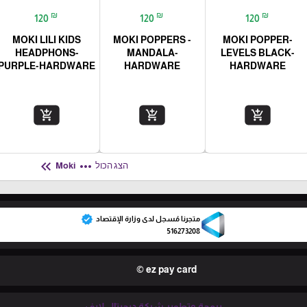
₪
₪
₪
120
120
120
MOKI LILI KIDS
MOKI POPPERS -
MOKI POPPER-
HEADPHONS-
MANDALA-
LEVELS BLACK-
PURPLE-HARDWARE
HARDWARE
HARDWARE
add_shopping_cart
add_shopping_cart
add_shopping_cart
keyboard_double_arrow_left
more_horiz
הצג הכול
Moki
verified
متجرنا مُسجل لدى وزارة الإقتصاد
516273208
ez pay card ©
برمجة وتطوير شركة ديجيتال لايف