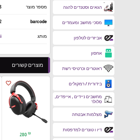
מספר מוצר
8
הגאים וסטנדים להגה
2
barcode
מסכי מחשב ומעמדים
מותג
i
אביזרים לטלפון
אחסון
מוצרים קשורים
ראוטרים וכרטיסי רשת
favorite_border
בידורית / רמקולים
מחשבים ניידים , אייפדים,
סלולר
מצלמות אבטחה
דיו ו טונרים למדפסות
₪
280