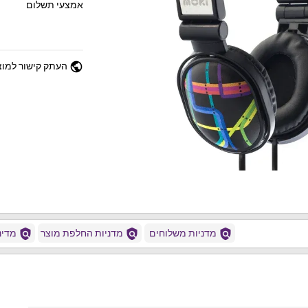
אמצעי תשלום
public
העתק קישור למוצ
policy
policy
policy
מדניות משלוחים
מדניות החלפת מוצר
מדיני