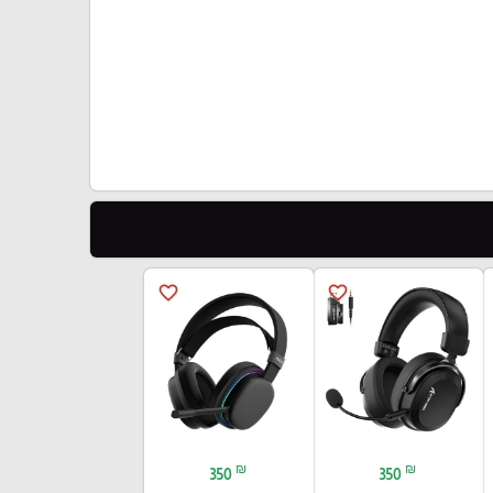
favorite_border
favorite_border
₪
₪
350
350