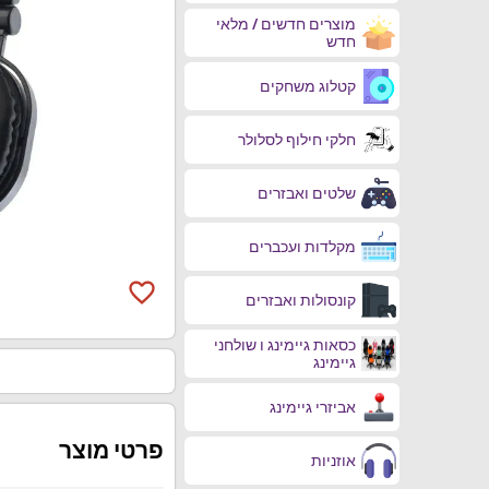
מוצרים חדשים / מלאי
חדש
קטלוג משחקים
חלקי חילוף לסלולר
שלטים ואבזרים
מקלדות ועכברים
favorite_border
קונסולות ואבזרים
כסאות גיימינג ו שולחני
גיימינג
אביזרי גיימינג
פרטי מוצר
אוזניות