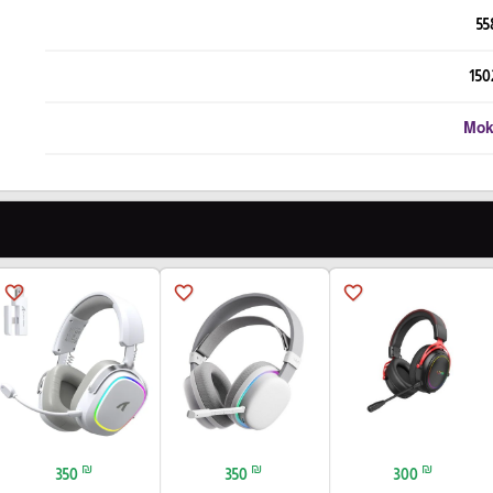
55
150
Mok
favorite_border
favorite_border
favorite_border
₪
₪
₪
350
350
300