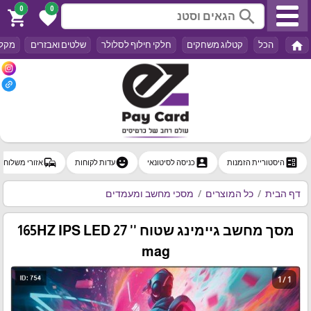
0
0
search
shopping_cart
favorite
home
הכל
קטלוג משחקים
חלקי חילוף לסלולר
שלטים ואבזרים
מקלד
commute
emoji_emotions
account_box
ballot
היסטוריית הזמנות
כניסה לסיטונאי
עדות לקוחות
אזורי משלוח
דף הבית
כל המוצרים
מסכי מחשב ומעמדים
מסך מחשב גיימינג שטוח '' 165HZ IPS LED 27
mag
1 / 1