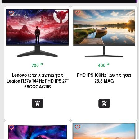
favorite_border
favorite_border
₪
₪
700
400
מסך מחשב ''FHD IPS 100Hz
מסך מחשב גיימינג Lenovo
Legion R27s 144Hz FHD IPS 27''
23.8 MAG
68CCGAC1IS
add_shopping_cart
add_shopping_cart
favorite_border
favorite_border