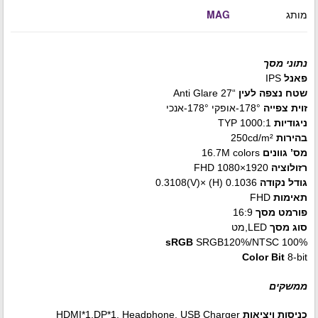
מותג
MAG
נתוני מסך
פאנל
IPS
שטח נצפה לעין
“27 Anti Glare
זוית צפייה
178°-אופקי 178°-אנכי
ניגודיות
1000:1 TYP
בהירות
250cd/m²
מס’ גוונים
16.7M colors
רזולוציה
1920×1080 FHD
גודל נקודה
0.1036 (H) ×0.3108(V)
תאימות
FHD
פורמט מסך
16:9
סוג מסך
LED,מט
sRGB
SRGB120%/NTSC 100%
Color Bit
8-bit
ממשקים
כניסות ויציאות
HDMI*1,DP*1, Headphone, USB Charger