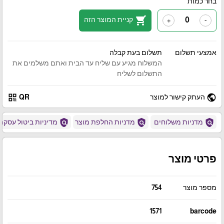
בחר כמות
shopping_cart
קניית המוצר הזה
+
-
אמצעי תשלום
תשלום בעת קבלה
המשלוח מגיע עם שליח עד הבית ואתם משלמים את
התשלום לשליח
qr_code
public
העתק קישור למוצר
QR
policy
policy
policy
מדניות משלוחים
מדניות החלפת מוצר
מדיניות ביטול עסקה
פרטי מוצר
מספר מוצר
754
1571
barcode