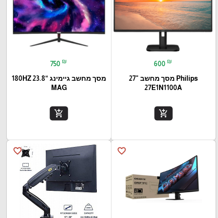
₪
₪
750
600
Philips מסך מחשב "27
מסך מחשב גיימינג “23.8 180HZ
MAG
27E1N1100A
add_shopping_cart
add_shopping_cart
favorite_border
favorite_border