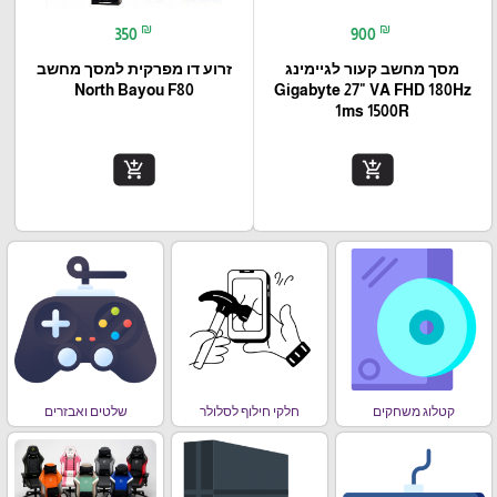
₪
₪
350
900
מסך מחשב קעור לגיימינג
זרוע דו מפרקית למסך מחשב
North Bayou F80
Gigabyte 27" VA FHD 180Hz
1ms 1500R
add_shopping_cart
add_shopping_cart
קטלוג משחקים
חלקי חילוף לסלולר
שלטים ואבזרים