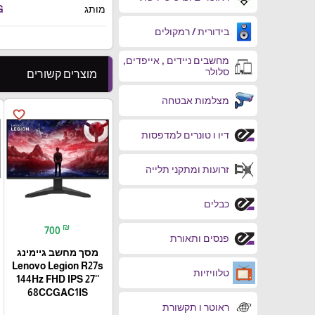
מותג
G
בידורית / רמקולים
מחשבים ניידים , אייפדים,
סלולר
מוצרים קשורים
מצלמות אבטחה
favorite_border
דיו ו טונרים למדפסות
זרועות ומתקני תלייה
כבלים
₪
700
פנסים ותאורת
מסך מחשב גיימינג
Lenovo Legion R27s
טלוויזיות
144Hz FHD IPS 27''
68CCGAC1IS
ראוטר ו תקשורת