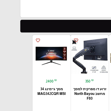
favorite_border
favorite_border
₪
₪
2400
350
זרוע דו מפרקית למסך
מסך גיימינג 34
מחשב North Bayou
MAG342CQR MSI
F80