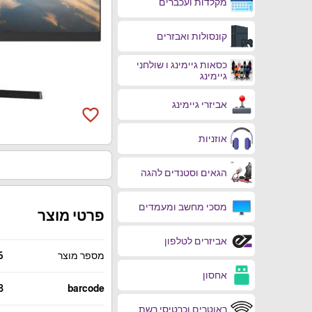
מקלדות ועכברים
קונסולות ואבזרים
כסאות גיימינג ו שולחני
גיימינג
אביזרי גיימינג
favorite_border
אוזניות
הגאים וסטנדים להגה
מסכי מחשב ומעמדים
פרטי מוצר
אביזרים לטלפון
מספר מוצר
6
אחסון
3
barcode
ראוטרים וכרטיסי רשת