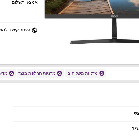
אמצעי תשלום
public
העתק קישור למוצ
policy
policy
policy
מדניות משלוחים
מדניות החלפת מוצר
מדיני
95
179