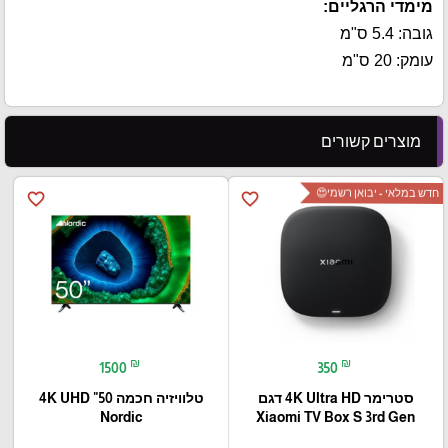
מימדי הרגליים:
גובה: 5.4 ס"מ
עומק: 20 ס"מ
מוצרים קשורים
חדש במלאי - יבואן רשמי😍
favorite_border
favorite_border
₪
₪
1500
350
סטרימר 4K Ultra HD דגם
טלוויזיה חכמה 50" 4K UHD
Xiaomi TV Box S 3rd Gen