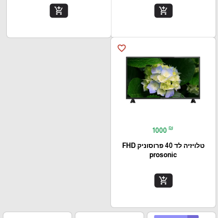
add_shopping_cart
add_shopping_cart
favorite_border
₪
1000
טלויזיה לד 40 פרוסוניק FHD
prosonic
add_shopping_cart