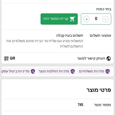
בחר כמות
shopping_cart
קניית המוצר הזה
+
-
אמצעי תשלום
תשלום בעת קבלה
המשלוח מגיע עם שליח עד הבית ואתם משלמים את
התשלום לשליח
qr_code
public
העתק קישור למוצר
QR
policy
policy
policy
מדניות משלוחים
מדניות החלפת מוצר
מדיניות ביטול עסקה
פרטי מוצר
מספר מוצר
745