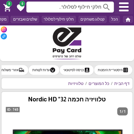
0
0
search
shopping_cart
favorite
home
הכל
קטלוג משחקים
חלקי חילוף לסלולר
שלטים ואבזרים
מקלד
commute
emoji_emotions
account_box
ballot
היסטוריית הזמנות
כניסה לסיטונאי
עדות לקוחות
אזורי משלוח
דף הבית
כל המוצרים
טלוויזיות
טלוויזיה חכמה 32" HD ‏Nordic
1 / 1