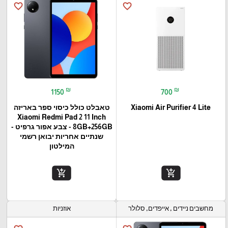
favorite_border
favorite_border
₪
₪
1150
700
Xiaomi Air Purifier 4 Lite
טאבלט כולל כיסוי ספר באריזה
Xiaomi Redmi Pad 2 11 Inch
8GB+256GB - צבע אפור גרפיט -
שנתיים אחריות יבואן רשמי
המילטון
add_shopping_cart
add_shopping_cart
מחשבים ניידים , אייפדים, סלולר
אוזניות