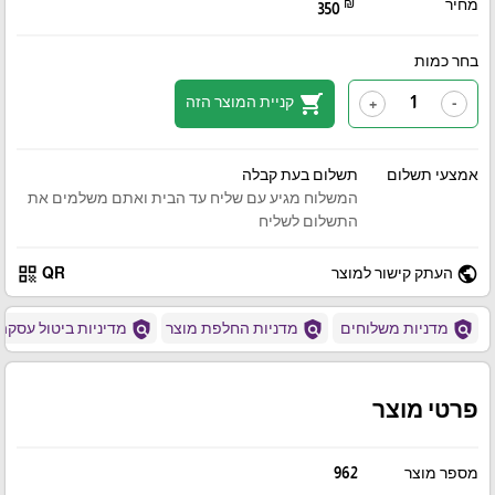
מחיר
₪
350
בחר כמות
shopping_cart
קניית המוצר הזה
+
-
אמצעי תשלום
תשלום בעת קבלה
המשלוח מגיע עם שליח עד הבית ואתם משלמים את
התשלום לשליח
qr_code
public
העתק קישור למוצר
QR
policy
policy
policy
מדניות משלוחים
מדניות החלפת מוצר
מדיניות ביטול עסקה
פרטי מוצר
מספר מוצר
962