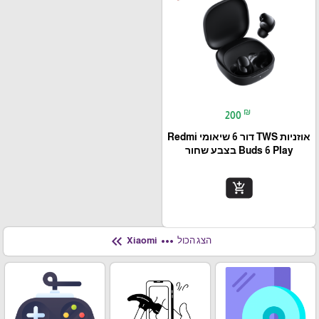
₪
200
אוזניות TWS דור 6 שיאומי Redmi
Buds 6 Play בצבע שחור
add_shopping_cart
keyboard_double_arrow_left
more_horiz
הצג הכול
Xiaomi