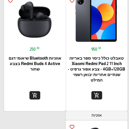
favorite_border
favorite_border
₪
₪
250
950
טאבלט כולל כיסוי ספר באריזה
אוזניות Bluetooth שיאומי דגם
Xiaomi Redmi Pad 2 11 Inch
Redmi Buds 4 Active בצבע
4GB+128GB - צבע אפור גרפיט -
שחור
שנתיים אחריות יבואן רשמי
המילט
add_shopping_cart
add_shopping_cart
אוזניות
favorite_border