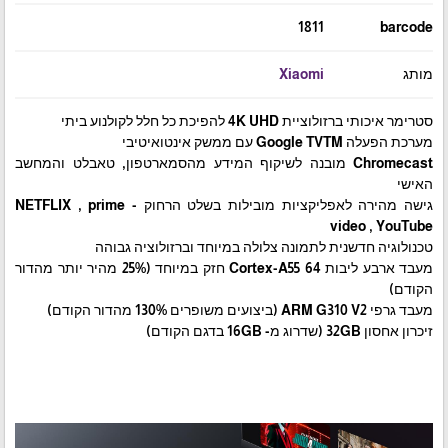
1811
barcode
מותג
Xiaomi
סטרימר איכותי ברזולוציית 4K UHD להפיכת כל חלל לקולנוע ביתי
מערכת הפעלה Google TVTM עם ממשק אינטואיטיבי
Chromecast מובנה לשיקוף המידע מהסמארטפון, טאבלט והמחשב
האישי
גישה מהירה לאפליקציות מובילות בשלט הרחוק - NETFLIX , prime
video , YouTube
טכנולוגיה חדשנית לתמונה צלולה במיוחד וברזולוציה גבוהה
מעבד ארבע ליבות Cortex-A55 64 חזק במיוחד (25% מהיר יותר מהדור
הקודם)
מעבד גרפי ARM G310 V2 (ביצועים משופרים 130% מהדור הקודם)
זיכרון אחסון 32GB (שדרוג מ- 16GB בדגם הקודם)