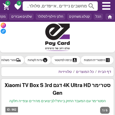
0
0
search
shopping_cart
favorite
home
הכל
קטלוג משחקים
חלקי חילוף לסלולר
שלטים ואבזרים
מקלד
commute
emoji_emotions
account_box
ballot
היסטוריית הזמנות
כניסה לסיטונאי
עדות לקוחות
אזורי משלוח
דף הבית
כל המוצרים
טלוויזיות
סטרימר 4K Ultra HD דגם Xiaomi TV Box S 3rd
Gen
הסטרימר עם המעבד החזק ביותר! לביצועים מהירים וצפייה חלקה
1 / 6