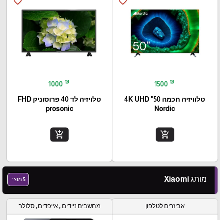
favorite_border
favorite_border
₪
₪
1000
1500
טלוויזיה חכמה 50" 4K UHD
טלויזיה לד 40 פרוסוניק FHD
prosonic
add_shopping_cart
add_shopping_cart
מותג Xiaomi
5 מוצר
אביזרים לטלפון
מחשבים ניידים , אייפדים, סלולר