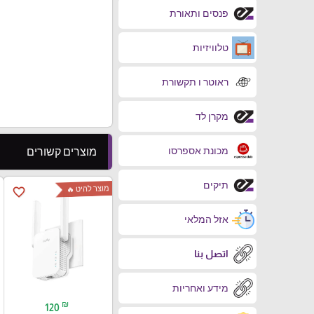
פנסים ותאורת
טלוויזיות
ראוטר ו תקשורת
מקרן לד
מכונת אספרסו
מוצרים קשורים
תיקים
מוצר להיט 🔥
favorite_border
אזל המלאי
اتصل بنا
מידע ואחריות
₪
120