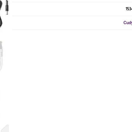
153
Cud