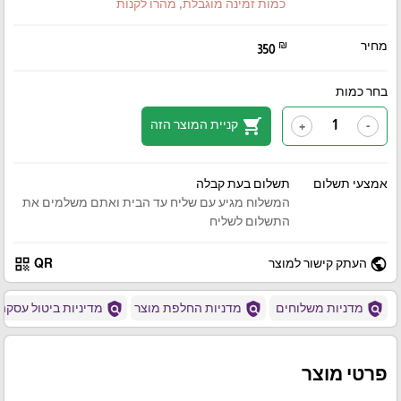
כמות זמינה מוגבלת, מהרו לקנות
מחיר
₪
350
בחר כמות
shopping_cart
קניית המוצר הזה
+
-
אמצעי תשלום
תשלום בעת קבלה
המשלוח מגיע עם שליח עד הבית ואתם משלמים את
התשלום לשליח
qr_code
public
העתק קישור למוצר
QR
policy
policy
policy
מדניות משלוחים
מדניות החלפת מוצר
מדיניות ביטול עסקה
פרטי מוצר