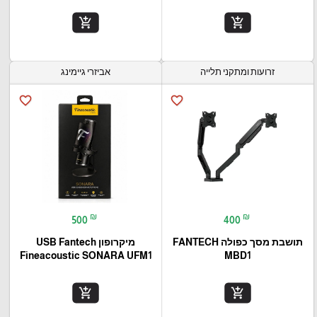
add_shopping_cart
add_shopping_cart
זרועות ומתקני תלייה
אביזרי גיימינג
favorite_border
favorite_border
₪
₪
500
400
תושבת מסך כפולה FANTECH
מיקרופון USB Fantech
Fineacoustic SONARA UFM1
MBD1
add_shopping_cart
add_shopping_cart