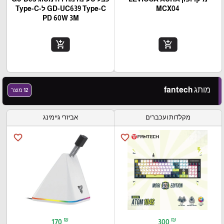
MCX04
GD-UC639 Type-C ל-Type-C
PD 60W 3M
add_shopping_cart
add_shopping_cart
מותג fantech
12 מוצר
מקלדות ועכברים
אביזרי גיימינג
favorite_border
favorite_border
₪
₪
170
300