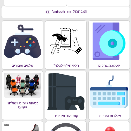
keyboard_double_arrow_left
more_horiz
הצג הכול
fantech
קטלוג משחקים
חלקי חילוף לסלולר
שלטים ואבזרים
כסאות גיימינג ו שולחני
גיימינג
מקלדות ועכברים
קונסולות ואבזרים