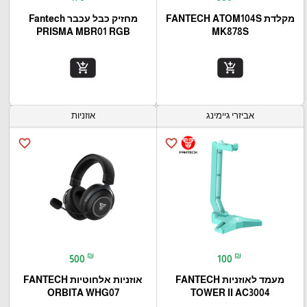
מקלדת FANTECH ATOM104S
מחזיק כבל עכבר Fantech
PRISMA MBR01 RGB
MK878S
add_shopping_cart
add_shopping_cart
אביזרי גיימינג
אוזניות
favorite_border
favorite_border
₪
₪
500
100
מעמד לאוזניות FANTECH
אוזניות אלחוטיות FANTECH
ORBITA WHG07
TOWER II AC3004