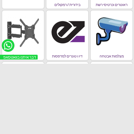
ראוטרים וכרטיסי רשת
בידורית / רמקולים
מצלמות אבטחה
דיו ו טונרים למדפסות
זרועות ומתקני תלייה
דבר איתנו בוואטסאפ
כבלים
פנסים ותאורת
טלוויזיות