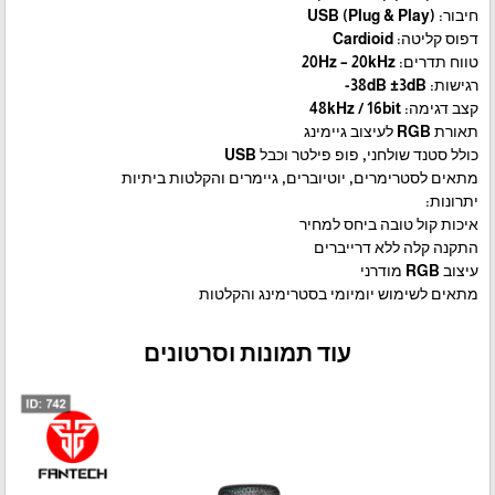
חיבור: USB (Plug & Play)
דפוס קליטה: Cardioid
טווח תדרים: 20Hz – 20kHz
רגישות: ‎-38dB ±3dB
קצב דגימה: 48kHz / 16bit
תאורת RGB לעיצוב גיימינג
כולל סטנד שולחני, פופ פילטר וכבל USB
מתאים לסטרימרים, יוטיוברים, גיימרים והקלטות ביתיות
יתרונות:
איכות קול טובה ביחס למחיר
התקנה קלה ללא דרייברים
עיצוב RGB מודרני
מתאים לשימוש יומיומי בסטרימינג והקלטות
עוד תמונות וסרטונים