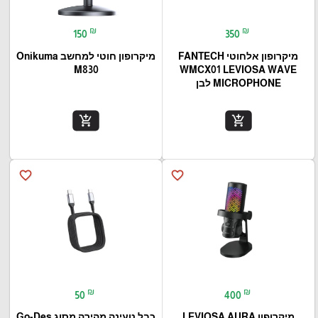
₪
₪
150
350
מיקרופון אלחוטי FANTECH
מיקרופון חוטי למחשב Onikuma
M830
WMCX01 LEVIOSA WAVE
MICROPHONE לבן
add_shopping_cart
add_shopping_cart
favorite_border
favorite_border
₪
₪
50
400
מיקרופון LEVIOSA AURA
כבל טעינה מהירה מסוג Go-Des