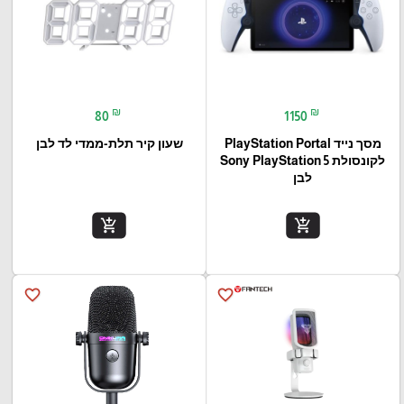
₪
₪
80
1150
מסך נייד PlayStation Portal‎
שעון קיר תלת-ממדי לד לבן
לקונסולת Sony PlayStation 5
לבן
add_shopping_cart
add_shopping_cart
favorite_border
favorite_border