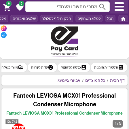
0
0
search
shopping_cart
favorite
home
הכל
קטלוג משחקים
חלקי חילוף לסלולר
שלטים ואבזרים
מקלד
commute
emoji_emotions
account_box
ballot
היסטוריית הזמנות
כניסה לסיטונאי
עדות לקוחות
אזורי משלוח
דף הבית
כל המוצרים
אביזרי גיימינג
Fantech LEVIOSA MCX01 Professional
Condenser Microphone
Fantech LEVIOSA MCX01 Professional Condenser Microphone
1 / 3