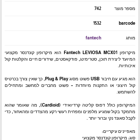
מספר מוצר
742
1532
barcode
מותג
fantech
מיקרופון Fantech LEVIOSA MCX01 הוא מיקרופון קונדנסר מקצועי
המיועד ליצירת תוכן, סטרימינג, פודקאסטים, שידורים חיים והקלטות קול
איכותיות.
הוא מגיע עם חיבור USB פשוט מסוג Plug & Play, כך שאין צורך בכרטיס
קול חיצוני או התקנות מיוחדות – פשוט מחברים למחשב ומתחילים
להשתמש.
המיקרופון כולל דפוס קליטה קרדיואידי (Cardioid), מה שאומר שהוא
מתמקד בקול שמגיע מלפנים ומפחית רעשי רקע מהצדדים ומהאחור, כדי
לקבל סאונד נקי וברור יותר .
מאפיינים עיקריים:
סוג: מיקרופון קונדנסר מקצועי