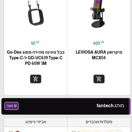
₪
₪
50
400
מיקרופון LEVIOSA AURA
כבל טעינה מהירה מסוג Go-Des
MCX04
GD-UC639 Type-C ל-Type-C
PD 60W 3M
add_shopping_cart
add_shopping_cart
מותג fantech
12 מוצר
מקלדות ועכברים
אביזרי גיימינג