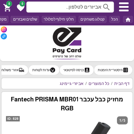
0
0
search
shopping_cart
favorite
home
הכל
קטלוג משחקים
חלקי חילוף לסלולר
שלטים ואבזרים
מקלד
commute
emoji_emotions
account_box
ballot
היסטוריית הזמנות
כניסה לסיטונאי
עדות לקוחות
אזורי משלוח
דף הבית
כל המוצרים
אביזרי גיימינג
מחזיק כבל עכבר Fantech PRISMA MBR01
RGB
1 / 5