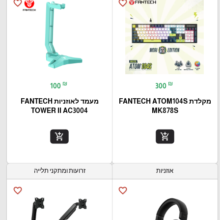
favorite_border
favorite_border
₪
₪
100
300
מקלדת FANTECH ATOM104S
מעמד לאוזניות FANTECH
TOWER II AC3004
MK878S
add_shopping_cart
add_shopping_cart
אוזניות
זרועות ומתקני תלייה
favorite_border
favorite_border