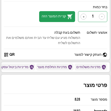
בחר כמות
shopping_cart
קניית המוצר הזה
+
-
אמצעי תשלום
תשלום בעת קבלה
המשלוח מגיע עם שליח עד הבית ואתם משלמים את
התשלום לשליח
qr_code
public
העתק קישור למוצר
QR
policy
policy
policy
מדניות משלוחים
מדניות החלפת מוצר
מדיניות ביטול עסקה
פרטי מוצר
מספר מוצר
828
1692
barcode