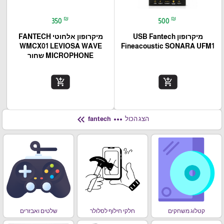
₪
₪
350
500
מיקרופון USB Fantech
מיקרופון אלחוטי FANTECH
WMCX01 LEVIOSA WAVE
Fineacoustic SONARA UFM1
MICROPHONE שחור
add_shopping_cart
add_shopping_cart
keyboard_double_arrow_left
more_horiz
הצג הכול
fantech
קטלוג משחקים
חלקי חילוף לסלולר
שלטים ואבזרים