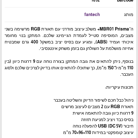
מותג
fantech
ה־MBR01 Prisma+ משלב עיצוב מודרני עם תאורת RGB מרשימה בשני
מצבים, המוסיפה סטייל לעמדת הגיימינג שלכם. המתקן בנוי מחומר
איכותי ועמיד (ABS), ומגיע עם בסיס יציב במשקל 400 גרם שמבטיח
אחיזה מושלמת על השולחן גם בזמן משחק אינטנסיבי.
בנוסף, ניתן להתאים את גובה המתקן בצורה נוחה עם 9 דרגות כיוון (בין
110 מ"מ ל־150 מ"מ), כך שתוכלו להתאים אותו בדיוק לצרכים שלכם ולסוג
העכבר.
תכונות עיקריות:
ניהול כבל חכם לשיפור הדיוק והשליטה בעכבר
תאורת RGB עם 2 מצבים לעיצוב מרשים
9 דרגות כיוון גובה להתאמה אישית
בסיס כבד ויציב למניעת תזוזה
חיבור USB (DC 5V) להפעלה נוחה
עיצוב קומפקטי במידות 110×96×70 מ"מ