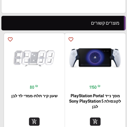
מוצרים קשורים
favorite_border
favorite_border
₪
₪
80
1150
מסך נייד PlayStation Portal‎
שעון קיר תלת-ממדי לד לבן
לקונסולת Sony PlayStation 5
לבן
add_shopping_cart
add_shopping_cart