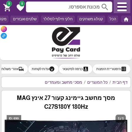
0
0
search
shopping_cart
favorite
home
הכל
קטלוג משחקים
חלקי חילוף לסלולר
שלטים ואבזרים
מקלד
commute
emoji_emotions
account_box
ballot
היסטוריית הזמנות
כניסה לסיטונאי
עדות לקוחות
אזורי משלוח
דף הבית
כל המוצרים
מסכי מחשב ומעמדים
מסך מחשב גיימינג קעור 27 אינץ MAG
C27S180Y 180Hz
1 / 1