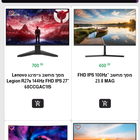
favorite_border
favorite_border
₪
₪
700
400
מסך מחשב ''FHD IPS 100Hz
מסך מחשב גיימינג Lenovo
Legion R27s 144Hz FHD IPS 27''
23.8 MAG
68CCGAC1IS
add_shopping_cart
add_shopping_cart
favorite_border
favorite_border