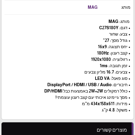
מותג
MAG
מותג: MAG
• דגם: C27S180Y
• צבע: שחור
• גודל מסך: 27"
• יחס תצוגה: 16x9
• קצב רענון: 180Hz
• רזולוציה: 1920x1080
• זמן תגובה: 1ms
• צבעים: 16.7 מליון צבעים
• סוג פאנל: LED VA
• חיבורים: DisplayPort / HDMI / USB / Audio
• כולל רמקולים 2W+2W באמצעות כבל DP/HDMI
• מסך גיימינג איכותי עם קצב רענון עוצמתי!
• מידות: 434x158x611 מ''מ
• משקל: 4.8 ק''ג
מוצרים קשורים