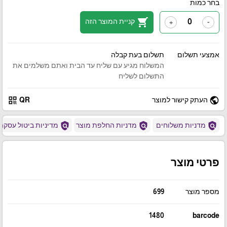
בחר כמות
shopping_cart
קניית המוצר הזה
+
-
אמצעי תשלום
תשלום בעת קבלה
המשלוח מגיע עם שליח עד הבית ואתם משלמים את
התשלום לשליח
qr_code
public
העתק קישור למוצר
QR
policy
policy
policy
מדניות משלוחים
מדניות החלפת מוצר
מדיניות ביטול עסקה
פרטי מוצר
מספר מוצר
699
1480
barcode