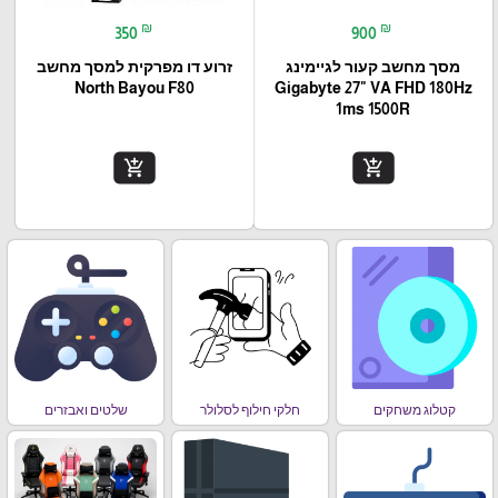
₪
₪
350
900
מסך מחשב קעור לגיימינג
זרוע דו מפרקית למסך מחשב
North Bayou F80
Gigabyte 27" VA FHD 180Hz
1ms 1500R
add_shopping_cart
add_shopping_cart
קטלוג משחקים
חלקי חילוף לסלולר
שלטים ואבזרים