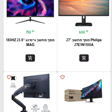
₪
₪
750
600
Philips מסך מחשב "27
מסך מחשב גיימינג “23.8 180HZ
MAG
27E1N1100A
add_shopping_cart
add_shopping_cart
favorite_border
favorite_border