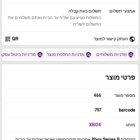
אמצעי תשלום
תשלום בעת קבלה
המשלוח מגיע עם שליח עד הבית ואתם משלמים את
התשלום לשליח
qr_code
public
העתק קישור למוצר
QR
policy
policy
policy
מדניות משלוחים
מדניות החלפת מוצר
מדיניות ביטול עסקה
פרטי מוצר
מספר מוצר
466
797
barcode
מותג
XBOX
קונסולת Xbox Series S אחריות מיקרוסופט ישראל שירות עד הבית