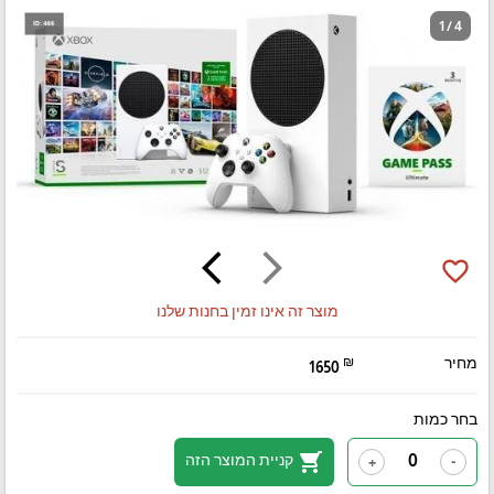
1 / 4
arrow_back_ios
arrow_forward_ios
favorite_border
מוצר זה אינו זמין בחנות שלנו
מחיר
₪
1650
בחר כמות
shopping_cart
קניית המוצר הזה
+
-