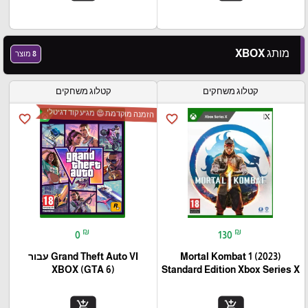
מותג XBOX
8 מוצר
קטלוג משחקים
קטלוג משחקים
הזמנה מוקדמת 😍 מגיע קוד דגיטלי
favorite_border
favorite_border
₪
₪
0
130
Mortal Kombat 1 (2023)
Grand Theft Auto VI עבור
(XBOX (GTA 6
Standard Edition Xbox Series X
add_shopping_cart
add_shopping_cart