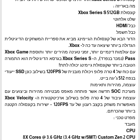
מה באריזה :
קונסולת Xbox Series S 512GB
שלט אלחוטי
כבל HDMI
כבל חשמל
הדור הבא של קונסולות הגיימינג מביא את ספריית המשחקים הדיגיטלית
הגדולה ביותר שיצאה עד כה ל- Xbox.
עם עולמות דינמיים יותר, זמני טעינה מהירים יותר ותוספת Xbox Game
Pass (נמכר בנפרד), ה- Xbox Series S בגרסא הדיגיטלית הוא התמורה
הטובה ביותר שקונסולת גיימינג יכולה לתת!
עם כוח של 4 טרה פלופ ויכולת מובנית של 120FPS בשילוב כונן SSD ייעודי
בנפח 512 ג'יגה בייט.
עוצמה, מהירות ותאימות
מערכת SOC חדשה אשר פותחה מאפס מבטיחה מהירות וביצועים עם
עוצמת עיבוד של 4 טרה פלופ בשילוב ארכיטקטורת ה- Xbox Velocity
מאפשרות משחק בקצב רענון של עד 120FPS - ישירות בקונסולה הקטנה
ביותר שהכרתם.
מפרט טכני :
מעבד
CPU
8X Cores @ 3.6 GHz (3.4 GHz w/SMT) Custom Zen 2 CPU