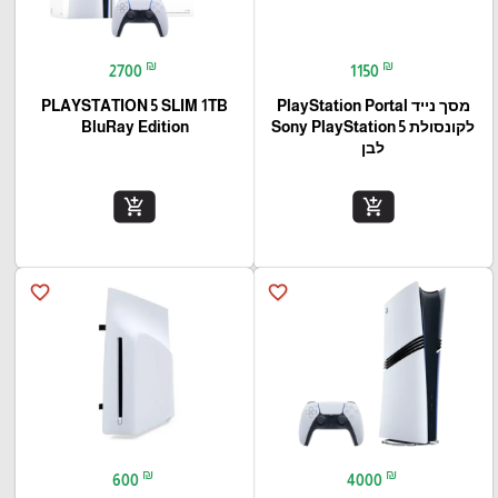
₪
₪
2700
1150
מסך נייד PlayStation Portal‎
PLAYSTATION 5 SLIM 1TB
לקונסולת Sony PlayStation 5
BluRay Edition
לבן
add_shopping_cart
add_shopping_cart
favorite_border
favorite_border
₪
₪
600
4000