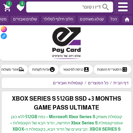
0
0
search
shopping_cart
favorite
home
הכל
קטלוג משחקים
חלקי חילוף לסלולר
שלטים ואבזרים
מקלד
commute
emoji_emotions
account_box
ballot
היסטוריית הזמנות
כניסה לסיטונאי
עדות לקוחות
אזורי משלוח
דף הבית
כל המוצרים
קונסולות ואבזרים
XBOX SERIES S 512GB SSD +‎3 MONTHS
GAME PASS ULTIMATE
קונסולת משחק Microsoft Xbox Series S – נפח 512GB ללא כונן
אופטיקונסולת Xbox Series S החדשה, הדור הבא של הקונסולות –
XBOX SERIES S. הביצועים של הדור הבא, בקונסולת ה-XBOX