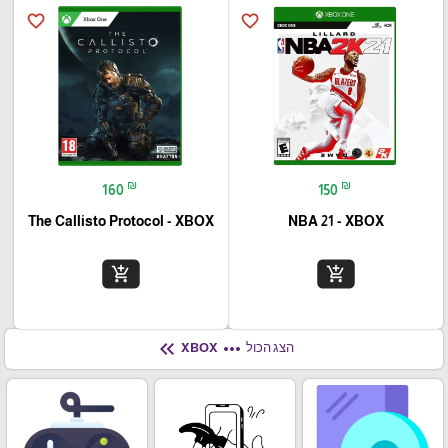
favorite_border
favorite_border
₪
₪
160
150
The Callisto Protocol - XBOX
NBA 21 - XBOX
add_shopping_cart
add_shopping_cart
keyboard_double_arrow_left
more_horiz
הצג הכול
XBOX