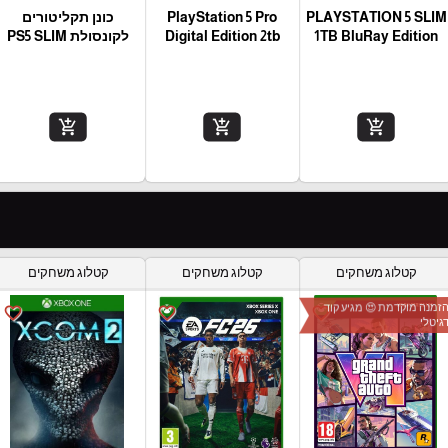
PLAYSTATION 5 SLIM
PlayStation 5 Pro
כונן תקליטורים
1TB BluRay Edition
Digital Edition 2tb
לקונסולת PS5 SLIM
add_shopping_cart
add_shopping_cart
add_shopping_cart
קטלוג משחקים
קטלוג משחקים
קטלוג משחקים
זמנה מוקדמת 😍 מגיע קוד
favorite_border
favorite_border
favorite_border
גיטלי