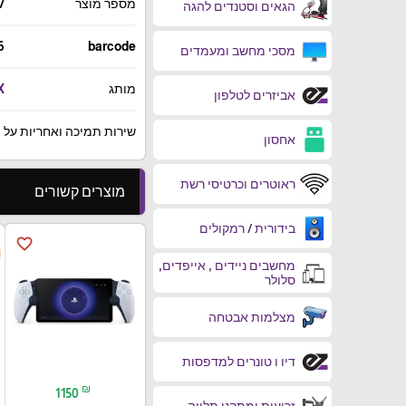
מספר מוצר
7
הגאים וסטנדים להגה
6
barcode
מסכי מחשב ומעמדים
מותג
X
אביזרים לטלפון
שירות תמיכה ואחריות על ידי מ
אחסון
ראוטרים וכרטיסי רשת
מוצרים קשורים
בידורית / רמקולים
favorite_border
מחשבים ניידים , אייפדים,
סלולר
מצלמות אבטחה
דיו ו טונרים למדפסות
₪
1150
זרועות ומתקני תלייה