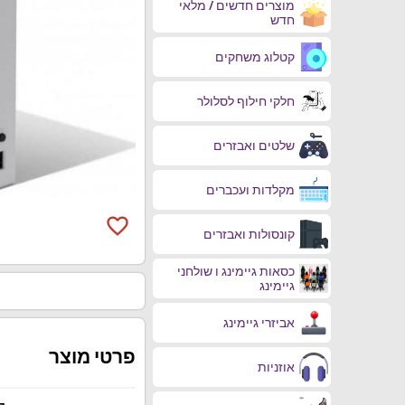
מוצרים חדשים / מלאי
חדש
קטלוג משחקים
חלקי חילוף לסלולר
שלטים ואבזרים
מקלדות ועכברים
favorite_border
קונסולות ואבזרים
כסאות גיימינג ו שולחני
גיימינג
אביזרי גיימינג
פרטי מוצר
אוזניות