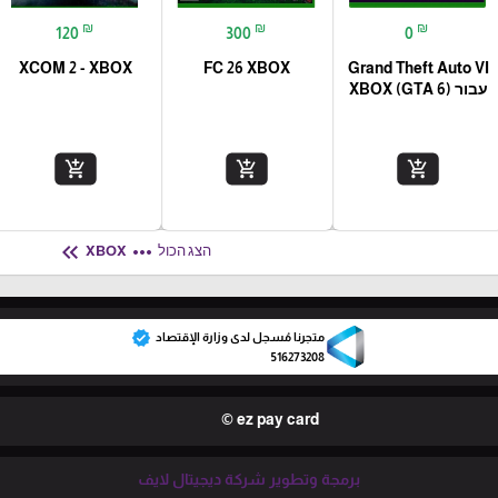
₪
₪
₪
120
300
0
XCOM 2 - XBOX
FC 26 XBOX
Grand Theft Auto VI
עבור (XBOX (GTA 6
add_shopping_cart
add_shopping_cart
add_shopping_cart
keyboard_double_arrow_left
more_horiz
הצג הכול
XBOX
verified
متجرنا مُسجل لدى وزارة الإقتصاد
516273208
ez pay card ©
برمجة وتطوير شركة ديجيتال لايف