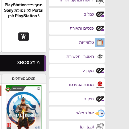
מסך נייד PlayStation
Portal‎ לקונסולת Sony
כבלים
PlayStation 5 לבן
פנסים ותאורת
add_shopping_cart
טלוויזיות
ראוטר ו תקשורת
מותג XBOX
מקרן לד
קטלוג משחקים
מכונת אספרסו
ה
favorite_border
ד
תיקים
אזל המלאי
اتصل بنا