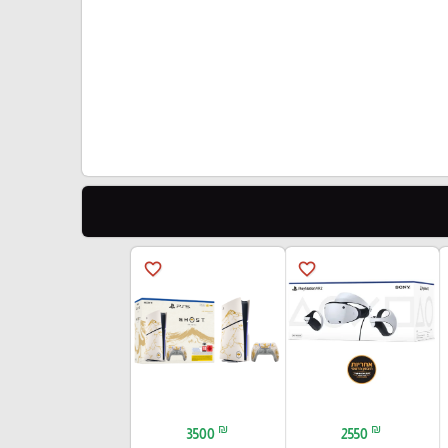
favorite_border
favorite_border
₪
₪
3500
2550