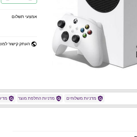
אמצעי תשלום
public
העתק קישור למוצ
policy
policy
policy
מדניות משלוחים
מדניות החלפת מוצר
מדיני