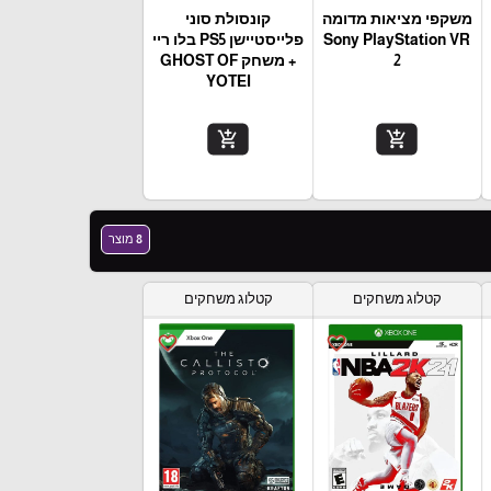
משקפי מציאות מדומה
קונסולת סוני
Sony PlayStation VR
פלייסטיישן PS5 בלו ריי
2
+ משחק GHOST OF
YOTEI
add_shopping_cart
add_shopping_cart
8 מוצר
קטלוג משחקים
קטלוג משחקים
favorite_border
favorite_border