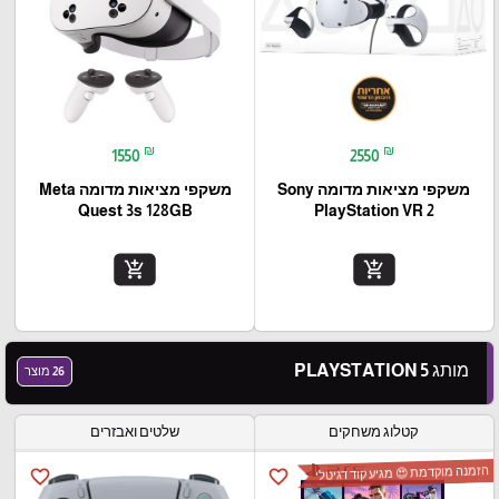
₪
₪
1550
2550
משקפי מציאות מדומה Sony
‏משקפי מציאות מדומה Meta
Quest 3s 128GB
PlayStation VR 2
add_shopping_cart
add_shopping_cart
מותג PLAYSTATION 5
26 מוצר
קטלוג משחקים
שלטים ואבזרים
הזמנה מוקדמת 😍 מגיע קוד דגיטלי
favorite_border
favorite_border