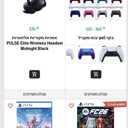
₪
₪
570
320 - 360
בקר ps5 יבוא מקביל
אוזניות מקוריות אלחוטיות
PULSE Elite Wireless Headset
Midnight Black
add_shopping_cart
add_shopping_cart
קטלוג משחקים
קטלוג משחקים
full arabic 😍
favorite_border
favorite_border