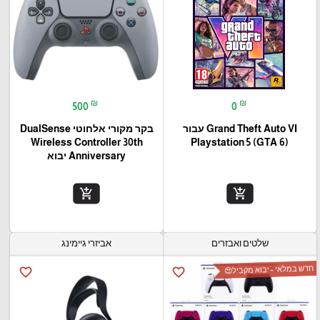
₪
₪
500
0
Grand Theft Auto VI עבור
בקר מקורי אלחוטי DualSense
Wireless Controller 30th
(Playstation 5 (GTA 6
Anniversary יבוא
add_shopping_cart
add_shopping_cart
שלטים ואבזרים
אביזרי גיימינג
חדש במלאי - יבוא מקביל😍
favorite_border
favorite_border