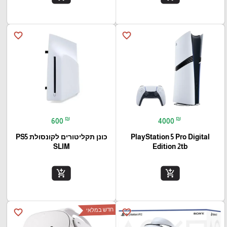
favorite_border
favorite_border
₪
₪
600
4000
PlayStation 5 Pro Digital
כונן תקליטורים לקונסולת PS5
SLIM
Edition 2tb
add_shopping_cart
add_shopping_cart
חדש במלאי
favorite_border
favorite_border