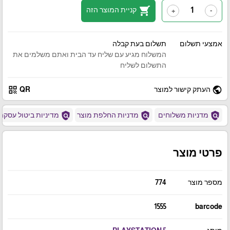
shopping_cart
קניית המוצר הזה
+
-
אמצעי תשלום
תשלום בעת קבלה
המשלוח מגיע עם שליח עד הבית ואתם משלמים את
התשלום לשליח
qr_code
public
העתק קישור למוצר
QR
policy
policy
policy
מדניות משלוחים
מדניות החלפת מוצר
מדיניות ביטול עסקה
פרטי מוצר
מספר מוצר
774
1555
barcode