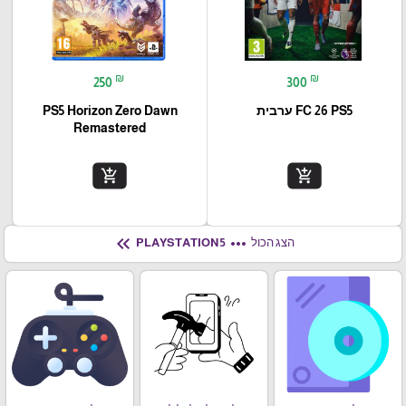
₪
₪
250
300
FC 26 PS5 ערבית
PS5 Horizon Zero Dawn
Remastered
add_shopping_cart
add_shopping_cart
keyboard_double_arrow_left
more_horiz
הצג הכול
PLAYSTATION 5