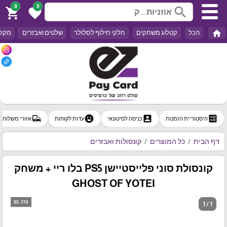
0
0
search
shopping_cart
favorite
home
הכל
קטלוג משחקים
חלקי חילוף לסלולר
שלטים ואבזרים
מקלד
commute
emoji_emotions
account_box
ballot
היסטוריית הזמנות
כניסה לסיטונאי
עדות לקוחות
אזורי משלוח
דף הבית
כל המוצרים
קונסולות ואבזרים
קונסולת סוני פלייסטיישן PS5 בלו ריי + משחק
GHOST OF YOTEI
1 / 1