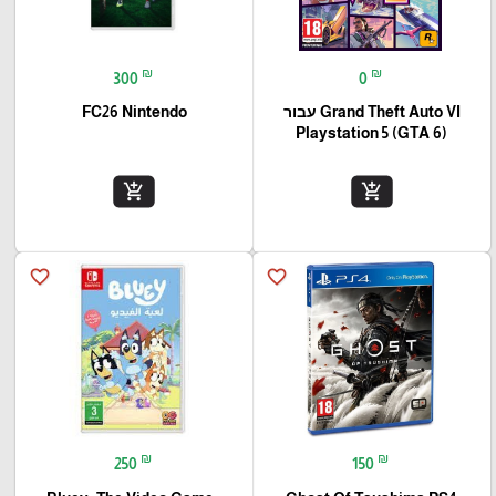
₪
₪
300
0
Grand Theft Auto VI עבור
FC26 Nintendo
(Playstation 5 (GTA 6
add_shopping_cart
add_shopping_cart
favorite_border
favorite_border
₪
₪
250
150