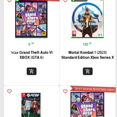
favorite_border
favorite_border
₪
₪
0
130
Mortal Kombat 1 (2023)
Grand Theft Auto VI עבור
(XBOX (GTA 6
Standard Edition Xbox Series X
add_shopping_cart
add_shopping_cart
הזמנה מוקדמת 😍 מגיע קוד דגיטלי
favorite_border
favorite_border