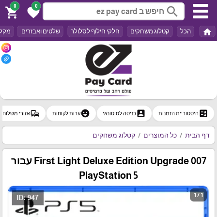
0
0
search
shopping_cart
favorite
home
הכל
קטלוג משחקים
חלקי חילוף לסלולר
שלטים ואבזרים
מקלד
commute
emoji_emotions
account_box
ballot
היסטוריית הזמנות
כניסה לסיטונאי
עדות לקוחות
אזורי משלוח
דף הבית
כל המוצרים
קטלוג משחקים
007 First Light Deluxe Edition Upgrade עבור
PlayStation 5
1 / 1