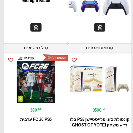
Midnight Black
add_shopping_cart
add_shopping_cart
קונסולות ואבזרים
קטלוג משחקים
full arabic 😍
favorite_border
favorite_border
₪
₪
300
3500
קונסולת סוני פלייסטיישן PS5 בלו
FC 26 PS5 ערבית
ריי + משחק GHOST OF YOTEI