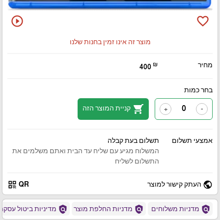
play_circle_outline
favorite_border
מוצר זה אינו זמין בחנות שלנו
מחיר
₪
400
בחר כמות
shopping_cart
קניית המוצר הזה
+
-
אמצעי תשלום
תשלום בעת קבלה
המשלוח מגיע עם שליח עד הבית ואתם משלמים את
התשלום לשליח
qr_code
public
העתק קישור למוצר
QR
policy
policy
policy
מדניות משלוחים
מדניות החלפת מוצר
מדיניות ביטול עסקה