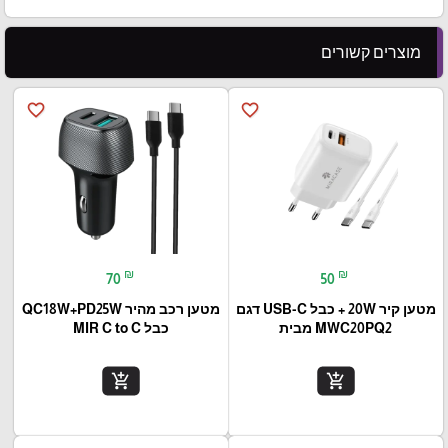
מוצרים קשורים
favorite_border
favorite_border
₪
₪
70
50
מטען קיר 20W + כבל USB-C דגם
מטען רכב מהיר QC18W+PD25W
MWC20PQ2 מבית
כבל MIR C to C
add_shopping_cart
add_shopping_cart