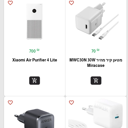
favorite_border
favorite_border
₪
₪
700
70
מטען קיר מהיר MWC30N 30W
Xiaomi Air Purifier 4 Lite
Miracase
add_shopping_cart
add_shopping_cart
favorite_border
favorite_border