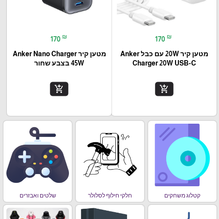
₪
₪
170
170
מטען קיר 20W עם כבל Anker
מטען קיר Anker Nano Charger
Charger 20W USB-C
45W בצבע שחור
add_shopping_cart
add_shopping_cart
קטלוג משחקים
חלקי חילוף לסלולר
שלטים ואבזרים