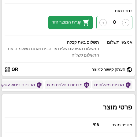
בחר כמות
shopping_cart
קניית המוצר הזה
+
-
אמצעי תשלום
תשלום בעת קבלה
המשלוח מגיע עם שליח עד הבית ואתם משלמים את
התשלום לשליח
qr_code
public
העתק קישור למוצר
QR
policy
policy
policy
מדניות משלוחים
מדניות החלפת מוצר
מדיניות ביטול עסקה
פרטי מוצר
מספר מוצר
916