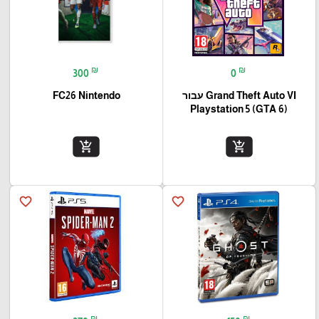
₪
₪
300
0
Grand Theft Auto VI עבור
FC26 Nintendo
(Playstation 5 (GTA 6
add_shopping_cart
add_shopping_cart
favorite_border
favorite_border
₪
₪