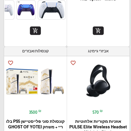
add_shopping_cart
add_shopping_cart
אביזרי גיימינג
קונסולות ואבזרים
favorite_border
favorite_border
₪
₪
3500
570
אוזניות מקוריות אלחוטיות
קונסולת סוני פלייסטיישן PS5 בלו
PULSE Elite Wireless Headset
ריי + משחק GHOST OF YOTEI