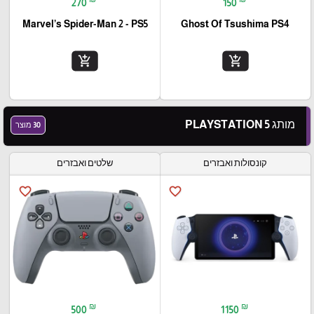
270
150
Marvel’s Spider-Man 2 - PS5
Ghost Of Tsushima PS4
add_shopping_cart
add_shopping_cart
מותג PLAYSTATION 5
30 מוצר
קונסולות ואבזרים
שלטים ואבזרים
favorite_border
favorite_border
₪
₪
500
1150