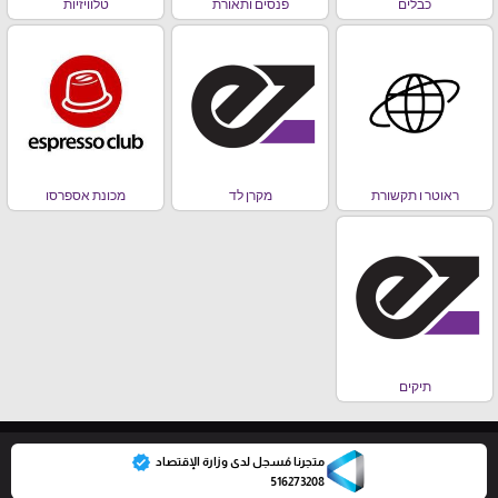
כבלים
פנסים ותאורת
טלוויזיות
ראוטר ו תקשורת
מקרן לד
מכונת אספרסו
תיקים
verified
متجرنا مُسجل لدى وزارة الإقتصاد
516273208