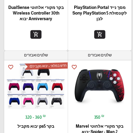
מסך נייד PlayStation Portal‎
בקר מקורי אלחוטי DualSense
לקונסולת Sony PlayStation 5
Wireless Controller 30th
לבן
Anniversary יבוא
add_shopping_cart
add_shopping_cart
שלטים ואבזרים
שלטים ואבזרים
חדש במלאי - יבוא מקביל😍
favorite_border
favorite_border
₪
₪
320 - 360
350
בקר מקורי אלחוטי Marvel
בקר ps5 יבוא מקביל
Spider - Man 2 יבוא