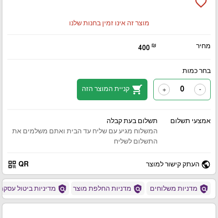
favorite_border
מוצר זה אינו זמין בחנות שלנו
מחיר
₪
400
בחר כמות
shopping_cart
קניית המוצר הזה
+
-
אמצעי תשלום
תשלום בעת קבלה
המשלוח מגיע עם שליח עד הבית ואתם משלמים את
התשלום לשליח
qr_code
public
העתק קישור למוצר
QR
policy
policy
policy
מדניות משלוחים
מדניות החלפת מוצר
מדיניות ביטול עסקה