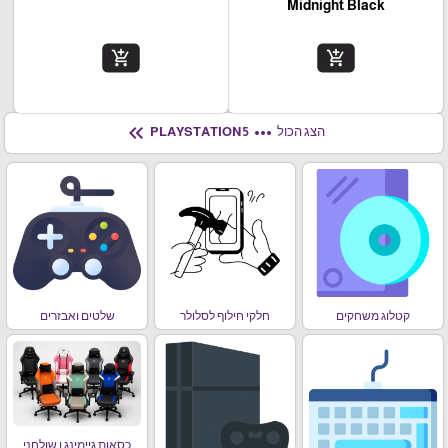
Midnight Black
add_shopping_cart
add_shopping_cart
keyboard_double_arrow_left
more_horiz
הצג הכול
PLAYSTATION 5
קטלוג משחקים
חלקי חילוף לסלולר
שלטים ואבזרים
כסאות גיימינג ו שולחני