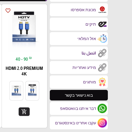
מכונת אספרסו
favorite_border
תיקים
אזל המלאי
اتصل بنا
₪
40 - 90
מידע ואחריות
HDMI 2.0 PREMIUM
4K
מותגים
בוא נישאר בקשר
דבר איתנו בוואטסאפ
add_shopping_cart
עקבו אחרינו באינסטגרם