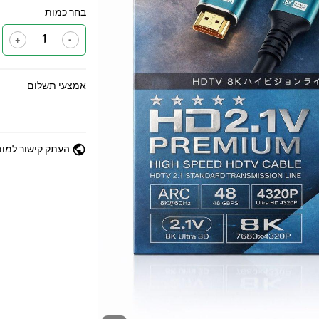
בחר כמות
+
-
אמצעי תשלום
public
העתק קישור למוצ