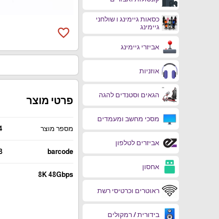
כסאות גיימינג ו שולחני
גיימינג
favorite_border
אביזרי גיימינג
אוזניות
הגאים וסטנדים להגה
פרטי מוצר
מסכי מחשב ומעמדים
מספר מוצר
4
אביזרים לטלפון
3
barcode
אחסון
8K 48Gbps
ראוטרים וכרטיסי רשת
בידורית / רמקולים