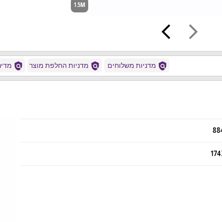
1.5M
arrow_back_ios
arrow_forward_ios
policy
policy
policy
מדניות משלוחים
מדניות החלפת מוצר
מדיני
88
174