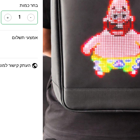
בחר כמות
+
-
אמצעי תשלום
public
העתק קישור למוצ