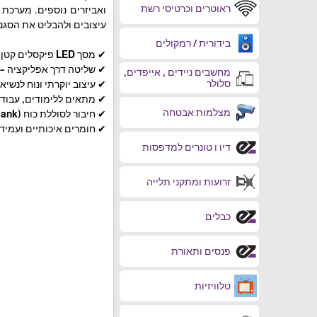
ראוטרים וכרטיסי רשת
עיצובים ולהבליט את הסגנו
בידורית / רמקולים
✔ מסך LED פיקסלים קטן עם תצוגה מרהיבה
✔ שליטה דרך אפליקציה – 
מחשבים ניידים , אייפדים,
סלולר
✔ עיצוב יוקרתי ונוח לנשיא
✔ מתאים ללימודים, עבודה
מצלמות אבטחה
✔ חיבור לסוללת כוח (Power Bank) לשימוש קל ונוח
✔ חומרים איכותיים ועמידי
דיו ו טונרים למדפסות
זרועות ומתקני תלייה
כבלים
פנסים ותאורת
טלוויזיות