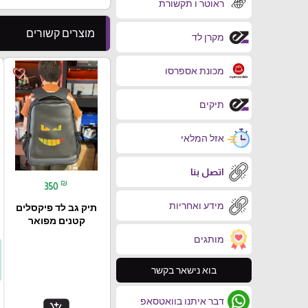
ראוטר ו תקשורת
מוצרים קשורים
מקרן לד
מכונת אספרסו
favorite_border
תיקים
אזל המלאי
اتصل بنا
₪
350
מידע ואחריות
תיק גב לד פיקסלים
קטנים מפואר
מותגים
בוא נישאר בקשר
דבר איתנו בוואטסאפ