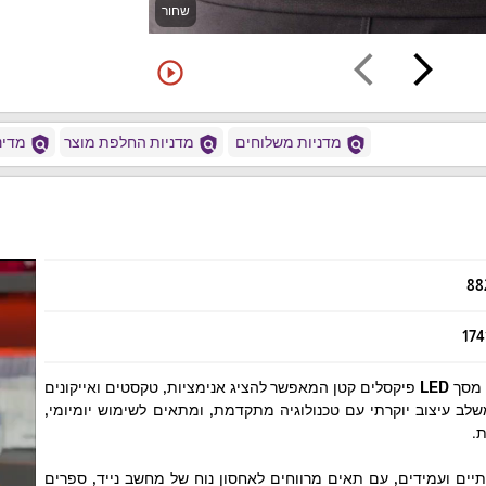
שחור
arrow_back_ios
arrow_forward_ios
play_circle_outline
policy
policy
policy
מדניות משלוחים
מדניות החלפת מוצר
מדיני
88
174
תיק גב חדשני ומרשים עם מסך LED פיקסלים קטן המאפשר להציג אנימציות, טקסטים ואייקונים
ב עיצוב יוקרתי עם טכנולוגיה מתקדמת, ומתאים לשימוש יומיומי,
ת.
יים ועמידים, עם תאים מרווחים לאחסון נוח של מחשב נייד, ספרים