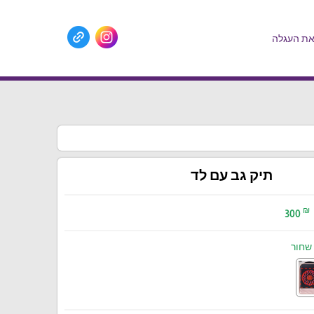
ת העגלה
תיק גב עם לד
₪
300
שחור