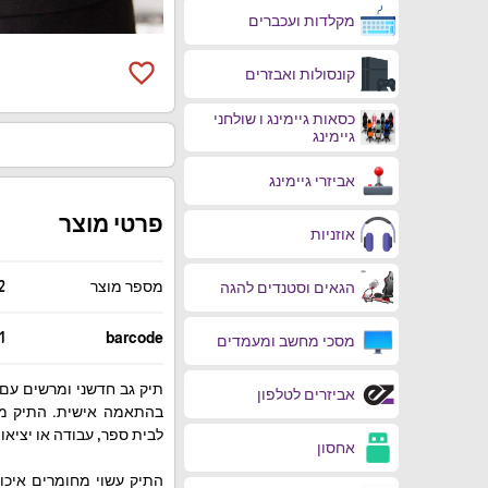
ורוד
מקלדות ועכברים
favorite_border
קונסולות ואבזרים
כסאות גיימינג ו שולחני
גיימינג
אביזרי גיימינג
פרטי מוצר
אוזניות
מספר מוצר
2
הגאים וסטנדים להגה
1
barcode
מסכי מחשב ומעמדים
אביזרים לטלפון
בהתאמה אישית. התיק משל
לבית ספר, עבודה או יציאו
אחסון
התיק עשוי מחומרים איכות