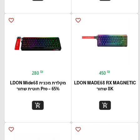
favorite_border
favorite_border
₪
₪
280
450
LDON MADE68 RX MAGNETIC
מקלדת מכנית LDON Mide68
8K שחור
Pro – 65% חוטית שחור
add_shopping_cart
add_shopping_cart
favorite_border
favorite_border