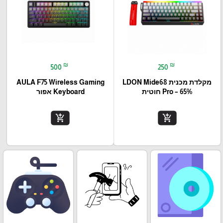
₪
₪
500
250
מקלדת מכנית LDON Mide68
AULA F75 Wireless Gaming
Pro – 65% חוטית
Keyboard אפור
add_shopping_cart
add_shopping_cart