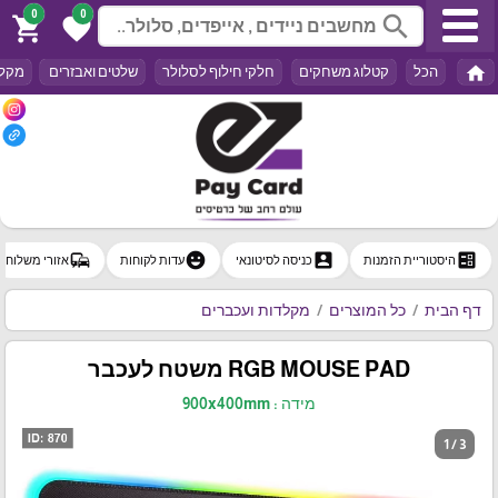
0
0
search
shopping_cart
favorite
home
הכל
קטלוג משחקים
חלקי חילוף לסלולר
שלטים ואבזרים
מקלד
commute
emoji_emotions
account_box
ballot
היסטוריית הזמנות
כניסה לסיטונאי
עדות לקוחות
אזורי משלוח
דף הבית
כל המוצרים
מקלדות ועכברים
RGB MOUSE PAD משטח לעכבר
מידה : 900x400mm
1 / 3