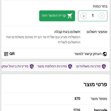
בחר כמות
shopping_cart
קניית המוצר הזה
+
-
אמצעי תשלום
תשלום בעת קבלה
המשלוח מגיע עם שליח עד הבית ואתם משלמים את
התשלום לשליח
qr_code
public
העתק קישור למוצר
QR
policy
policy
policy
מדניות משלוחים
מדניות החלפת מוצר
מדיניות ביטול עסקה
פרטי מוצר
מספר מוצר
870
1726
barcode