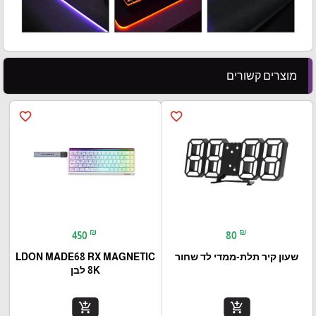
מוצרים קשורים
favorite_border
favorite_border
₪
₪
450
80
שעון קיר תלת-ממדי לד שחור
LDON MADE68 RX MAGNETIC
8K לבן
add_shopping_cart
add_shopping_cart