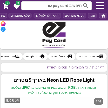
0
0
search
shopping_cart
favorite
home
הכל
קטלוג משחקים
חלקי חילוף לסלולר
שלטים ואבזרים
מקלד
commute
emoji_emotions
account_box
ballot
היסטוריית הזמנות
כניסה לסיטונאי
עדות לקוחות
אזורי משלוח
דף הבית
כל המוצרים
פנסים ותאורת
Neon LED Rope Light באורך 5 מטרים
תכונות: תאורת RGB חכמה, עמידות במים בתקן IP67, ושליטה
באמצעות שלט רחוק או אפליקציה לנייד
1 / 6