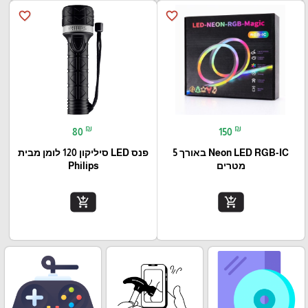
favorite_border
favorite_border
₪
₪
80
150
Neon LED RGB-IC באורך 5
פנס LED סיליקון 120 לומן מבית
מטרים
Philips
add_shopping_cart
add_shopping_cart