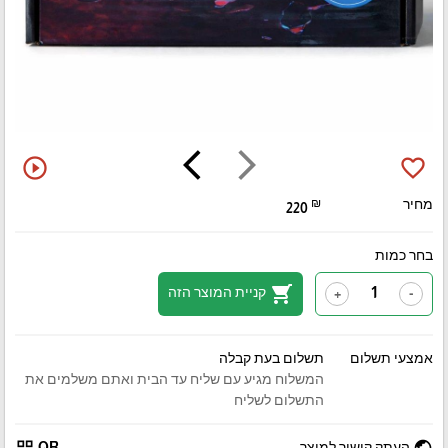
arrow_back_ios
arrow_forward_ios
play_circle_outline
favorite_border
מחיר
₪
220
בחר כמות
shopping_cart
קניית המוצר הזה
+
-
אמצעי תשלום
תשלום בעת קבלה
המשלוח מגיע עם שליח עד הבית ואתם משלמים את
התשלום לשליח
qr_code
public
העתק קישור למוצר
QR