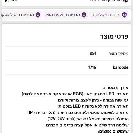
policy
policy
policy
מדניות משלוחים
מדניות החלפת מוצר
מדיניות ביטול עסקה
פרטי מוצר
מספר מוצר
854
1716
barcode
אורך: 5 מטרים
תאורה: LED בסגנון ניאון (RGB או צבע קבוע בהתאם לדגם)
גמישות גבוהה – ניתן לעצב צורות וקווים
תאורה אחידה ללא נקודות LED בולטות
מתאים לשימוש פנימי ולעיתים גם חיצוני (תלוי בדירוג IP)
הפעלה בחיבור חשמל / שנאי (לרוב 12V–24V)
שליטה דרך שלט או אפליקציה בדגמים חכמים
שימושים נפוצים: