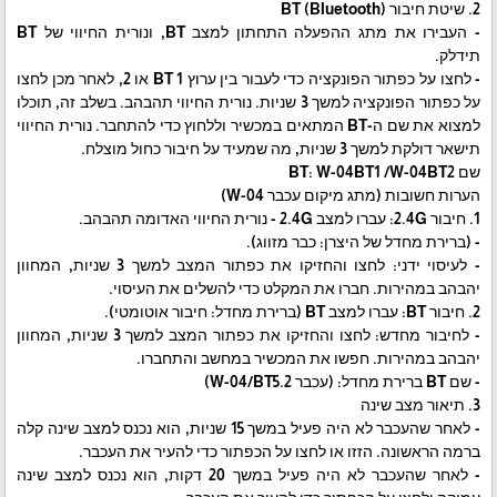
2. שיטת חיבור BT (Bluetooth)
- העבירו את מתג ההפעלה התחתון למצב BT, ונורית החיווי של BT
תידלק.
- לחצו על כפתור הפונקציה כדי לעבור בין ערוץ BT 1 או 2, לאחר מכן לחצו
על כפתור הפונקציה למשך 3 שניות. נורית החיווי תהבהב. בשלב זה, תוכלו
למצוא את שם ה-BT המתאים במכשיר וללחוץ כדי להתחבר. נורית החיווי
תישאר דולקת למשך 3 שניות, מה שמעיד על חיבור כחול מוצלח.
שם BT: W-04BT1 /W-04BT2
הערות חשובות (מתג מיקום עכבר W-04)
1. חיבור 2.4G: עברו למצב 2.4G - נורית החיווי האדומה תהבהב.
- (ברירת מחדל של היצרן: כבר מזווג).
- לעיסוי ידני: לחצו והחזיקו את כפתור המצב למשך 3 שניות, המחוון
יהבהב במהירות. חברו את המקלט כדי להשלים את העיסוי.
2. חיבור BT: עברו למצב BT (ברירת מחדל: חיבור אוטומטי).
- לחיבור מחדש: לחצו והחזיקו את כפתור המצב למשך 3 שניות, המחוון
יהבהב במהירות. חפשו את המכשיר במחשב והתחברו.
- שם BT ברירת מחדל: (עכבר W-04/BT5.2)
3. תיאור מצב שינה
- לאחר שהעכבר לא היה פעיל במשך 15 שניות, הוא נכנס למצב שינה קלה
ברמה הראשונה. הזזו או לחצו על הכפתור כדי להעיר את העכבר.
- לאחר שהעכבר לא היה פעיל במשך 20 דקות, הוא נכנס למצב שינה