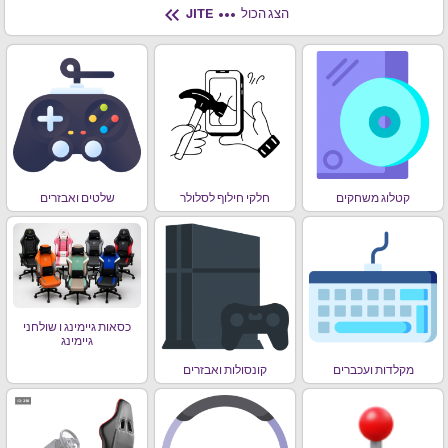
keyboard_double_arrow_left
more_horiz
הצג הכול
JITE
קטלוג משחקים
חלקי חילוף לסלולר
שלטים ואבזרים
כסאות גיימינג ו שולחני
גיימינג
מקלדות ועכברים
קונסולות ואבזרים