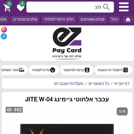
0
0
search
shopping_cart
favorite
home
הכל
קטלוג משחקים
חלקי חילוף לסלולר
שלטים ואבזרים
מקלד
commute
emoji_emotions
account_box
ballot
היסטוריית הזמנות
כניסה לסיטונאי
עדות לקוחות
אזורי משלוח
דף הבית
כל המוצרים
מקלדות ועכברים
עכבר אלחוטי גיימינג JITE W-04
1 / 9