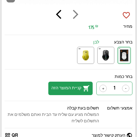
arrow_back_ios
arrow_forward_ios
favorite_border
מחיר
₪
175
בחר הצבע
לבן
בחר כמות
shopping_cart
קניית המוצר הזה
+
-
אמצעי תשלום
תשלום בעת קבלה
המשלוח מגיע עם שליח עד הבית ואתם משלמים את
התשלום לשליח
qr_code
public
העתק קישור למוצר
QR