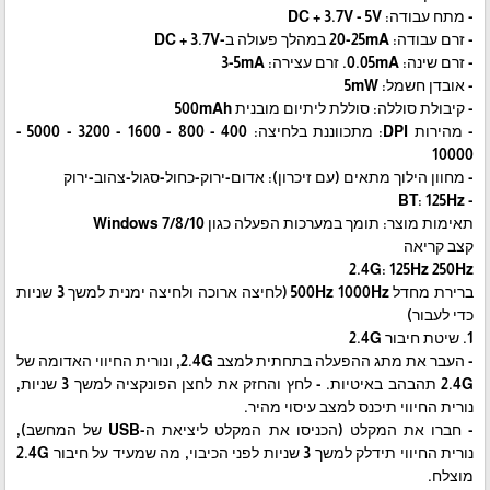
- מתח עבודה: DC + 3.7V - 5V
- זרם עבודה: 20-25mA במהלך פעולה ב-DC + 3.7V
- זרם שינה: 0.05mA. זרם עצירה: 3-5mA
- אובדן חשמל: 5mW
- קיבולת סוללה: סוללת ליתיום מובנית 500mAh
- מהירות DPI: מתכווננת בלחיצה: 400 - 800 - 1600 - 3200 - 5000 -
10000
- מחוון הילוך מתאים (עם זיכרון): אדום-ירוק-כחול-סגול-צהוב-ירוק
- BT: 125Hz
תאימות מוצר: תומך במערכות הפעלה כגון Windows 7/8/10
קצב קריאה
2.4G: 125Hz 250Hz
ברירת מחדל 500Hz 1000Hz (לחיצה ארוכה ולחיצה ימנית למשך 3 שניות
כדי לעבור)
1. שיטת חיבור 2.4G
- העבר את מתג ההפעלה בתחתית למצב 2.4G, ונורית החיווי האדומה של
2.4G תהבהב באיטיות. - לחץ והחזק את לחצן הפונקציה למשך 3 שניות,
נורית החיווי תיכנס למצב עיסוי מהיר.
- חברו את המקלט (הכניסו את המקלט ליציאת ה-USB של המחשב),
נורית החיווי תידלק למשך 3 שניות לפני הכיבוי, מה שמעיד על חיבור 2.4G
מוצלח.