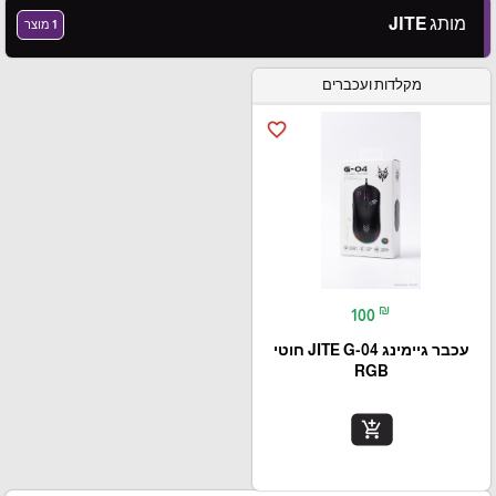
מותג JITE
1 מוצר
מקלדות ועכברים
favorite_border
₪
100
עכבר גיימינג JITE G-04 חוטי
RGB
add_shopping_cart