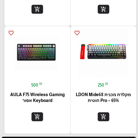
add_shopping_cart
add_shopping_cart
favorite_border
favorite_border
₪
₪
500
250
מקלדת מכנית LDON Mide68
AULA F75 Wireless Gaming
Pro – 65% חוטית
Keyboard אפור
add_shopping_cart
add_shopping_cart