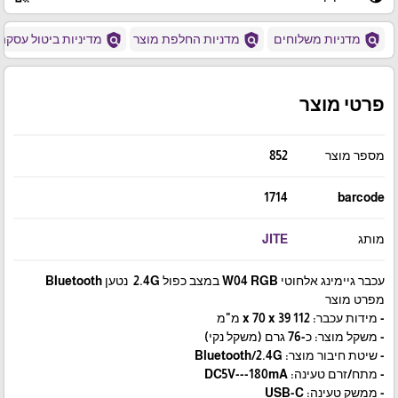
policy
policy
policy
מדניות משלוחים
מדניות החלפת מוצר
מדיניות ביטול עסקה
פרטי מוצר
מספר מוצר
852
1714
barcode
מותג
JITE
עכבר גיימינג אלחוטי W04 RGB במצב כפול 2.4G נטען Bluetooth
מפרט מוצר
- מידות עכבר: 112 x 70 x 39 מ"מ
- משקל מוצר: כ-76 גרם (משקל נקי)
- שיטת חיבור מוצר: Bluetooth/2.4G
- מתח/זרם טעינה: DC5V---180mA
- ממשק טעינה: USB-C