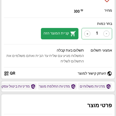
מחיר
₪
300
בחר כמות
shopping_cart
קניית המוצר הזה
+
-
אמצעי תשלום
תשלום בעת קבלה
המשלוח מגיע עם שליח עד הבית ואתם משלמים את
התשלום לשליח
qr_code
public
העתק קישור למוצר
QR
policy
policy
policy
מדניות משלוחים
מדניות החלפת מוצר
מדיניות ביטול עסקה
פרטי מוצר