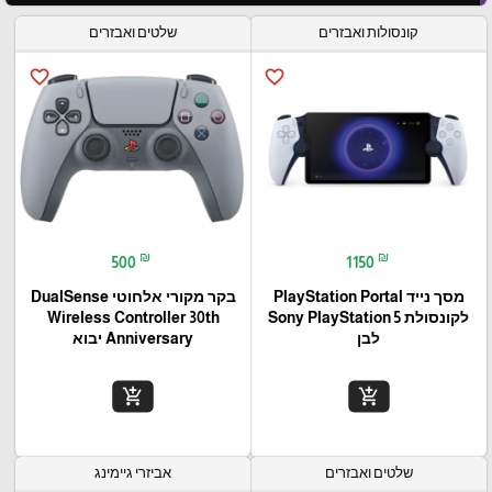
קונסולות ואבזרים
שלטים ואבזרים
favorite_border
favorite_border
₪
₪
500
1150
מסך נייד PlayStation Portal‎
בקר מקורי אלחוטי DualSense
לקונסולת Sony PlayStation 5
Wireless Controller 30th
לבן
Anniversary יבוא
add_shopping_cart
add_shopping_cart
שלטים ואבזרים
אביזרי גיימינג