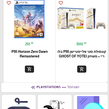
favorite_border
favorite_border
₪
₪
250
3500
קונסולת סוני פלייסטיישן PS5 בלו
PS5 Horizon Zero Dawn
ריי + משחק GHOST OF YOTEI
Remastered
add_shopping_cart
add_shopping_cart
keyboard_double_arrow_left
more_horiz
הצג הכול
PLAYSTATION 5