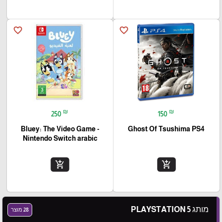
favorite_border
favorite_border
₪
₪
250
150
Bluey: The Video Game -
Ghost Of Tsushima PS4
Nintendo Switch arabic
add_shopping_cart
add_shopping_cart
מותג PLAYSTATION 5
28 מוצר