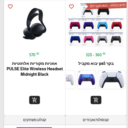
חדש במלאי - יבוא מקביל😍
favorite_border
favorite_border
₪
₪
570
320 - 360
בקר ps5 יבוא מקביל
אוזניות מקוריות אלחוטיות
PULSE Elite Wireless Headset
Midnight Black
add_shopping_cart
add_shopping_cart
קונסולות ואבזרים
קטלוג משחקים