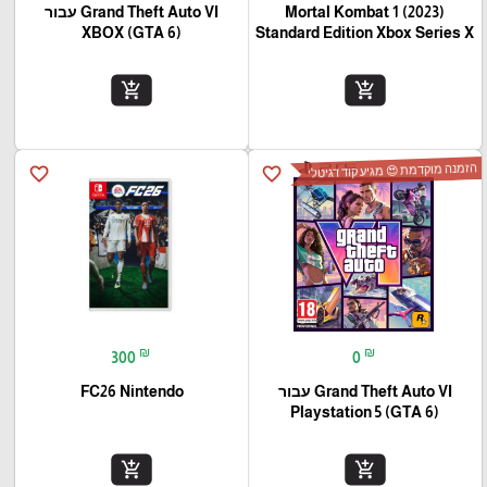
Mortal Kombat 1 (2023)
Grand Theft Auto VI עבור
(XBOX (GTA 6
Standard Edition Xbox Series X
add_shopping_cart
add_shopping_cart
הזמנה מוקדמת 😍 מגיע קוד דגיטלי
favorite_border
favorite_border
₪
₪
300
0
Grand Theft Auto VI עבור
FC26 Nintendo
(Playstation 5 (GTA 6
add_shopping_cart
add_shopping_cart