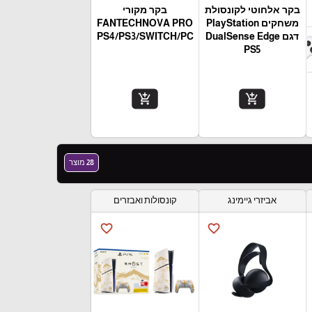
בקר אלחוטי לקונסולת
בקר מקורי
משחקים PlayStation
FANTECHNOVA PRO
דגם DualSense Edge
PS4/PS3/SWITCH/PC
PS5
add_shopping_cart
add_shopping_cart
28 מוצר
אביזרי גיימינג
קונסולות ואבזרים
favorite_border
favorite_border