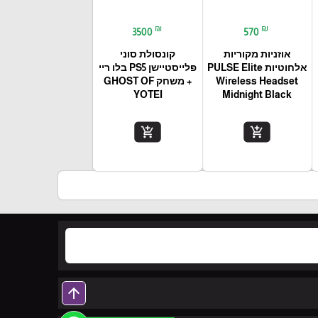
₪
₪
3500
570
אוזניות מקוריות
קונסולת סוני
אלחוטיות PULSE Elite
פלייסטיישן PS5 בלו ריי
Wireless Headset
+ משחק GHOST OF
YOTEI
Midnight Black
add_shopping_cart
add_shopping_cart
arrow_upward