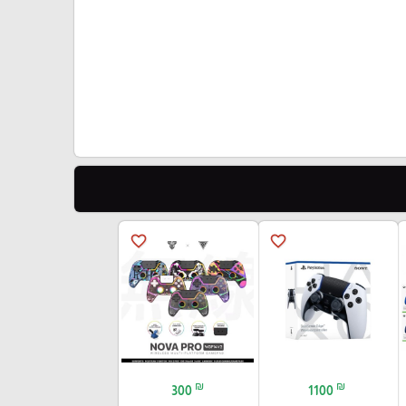
favorite_border
favorite_border
₪
₪
300
1100