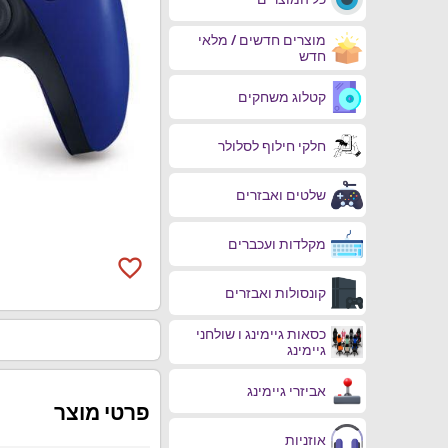
מוצרים חדשים / מלאי
חדש
קטלוג משחקים
חלקי חילוף לסלולר
שלטים ואבזרים
מקלדות ועכברים
favorite_border
קונסולות ואבזרים
כסאות גיימינג ו שולחני
גיימינג
אביזרי גיימינג
פרטי מוצר
אוזניות