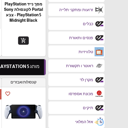
מסך נייד PlayStation
Portal‎ לקונסולת Sony
זרועות ומתקני תלייה
PlayStation 5 - צבע
Midnight Black
כבלים
פנסים ותאורת
add_shopping_cart
טלוויזיות
ראוטר ו תקשורת
מותג PLAYSTATION 5
מקרן לד
קונסולות ואבזרים
ה
favorite_border
מכונת אספרסו
ד
תיקים
אזל המלאי