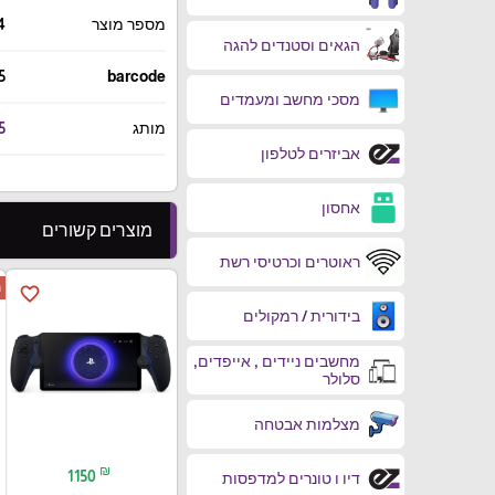
4
מספר מוצר
הגאים וסטנדים להגה
5
barcode
מסכי מחשב ומעמדים
5
מותג
אביזרים לטלפון
אחסון
מוצרים קשורים
ראוטרים וכרטיסי רשת

favorite_border
בידורית / רמקולים
מחשבים ניידים , אייפדים,
סלולר
מצלמות אבטחה
₪
1150
דיו ו טונרים למדפסות