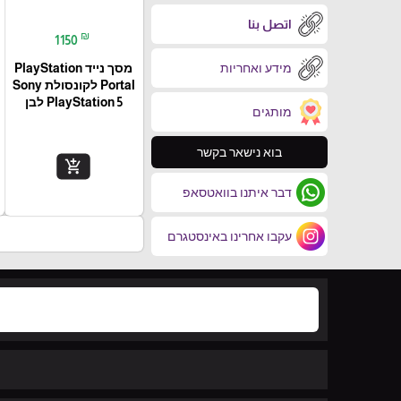
اتصل بنا
₪
1150
מידע ואחריות
מסך נייד PlayStation
Portal‎ לקונסולת Sony
PlayStation 5 לבן
מותגים
בוא נישאר בקשר
add_shopping_cart
דבר איתנו בוואטסאפ
עקבו אחרינו באינסטגרם