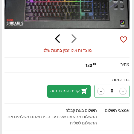
arrow_back_ios
arrow_forward_ios
favorite_border
מוצר זה אינו זמין בחנות שלנו
מחיר
₪
180
בחר כמות
shopping_cart
קניית המוצר הזה
+
-
אמצעי תשלום
תשלום בעת קבלה
המשלוח מגיע עם שליח עד הבית ואתם משלמים את
התשלום לשליח