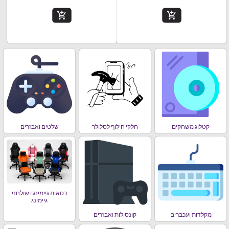
add_shopping_cart
add_shopping_cart
קטלוג משחקים
חלקי חילוף לסלולר
שלטים ואבזרים
כסאות גיימינג ו שולחני
גיימינג
מקלדות ועכברים
קונסולות ואבזרים