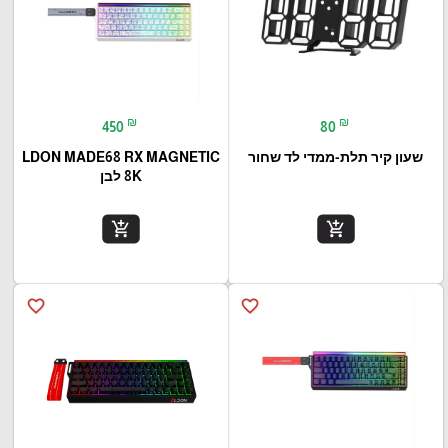
₪
₪
450
80
שעון קיר תלת-ממדי לד שחור
LDON MADE68 RX MAGNETIC
8K לבן
add_shopping_cart
add_shopping_cart
favorite_border
favorite_border