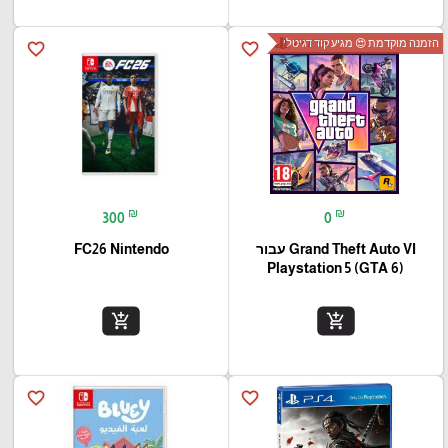
הזמנה מוקדמת 😍 מגיע קוד דגיטלי
favorite_border
favorite_border
₪
₪
300
0
Grand Theft Auto VI עבור
FC26 Nintendo
(Playstation 5 (GTA 6
add_shopping_cart
add_shopping_cart
favorite_border
favorite_border