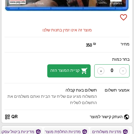
favorite_border
מוצר זה אינו זמין בחנות שלנו
מחיר
₪
350
בחר כמות
shopping_cart
קניית המוצר הזה
+
-
אמצעי תשלום
תשלום בעת קבלה
המשלוח מגיע עם שליח עד הבית ואתם משלמים את
התשלום לשליח
qr_code
public
העתק קישור למוצר
QR
policy
policy
policy
מדניות משלוחים
מדניות החלפת מוצר
מדיניות ביטול עסקה