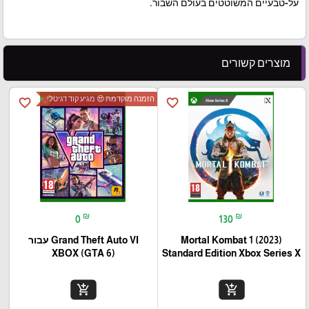
על-טבעיים המשוטטים בעולם השבור.
מוצרים קשורים
הזמנה מוקדמת 😍 מגיע קוד דגיטלי
favorite_border
favorite_border
₪
₪
0
130
Mortal Kombat 1 (2023)
Grand Theft Auto VI עבור
(XBOX (GTA 6
Standard Edition Xbox Series X
add_shopping_cart
add_shopping_cart