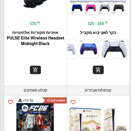
₪
₪
570
320 - 360
בקר ps5 יבוא מקביל
אוזניות מקוריות אלחוטיות
PULSE Elite Wireless Headset
Midnight Black
add_shopping_cart
add_shopping_cart
קונסולות ואבזרים
קטלוג משחקים
full arabic 😍
favorite_border
favorite_border