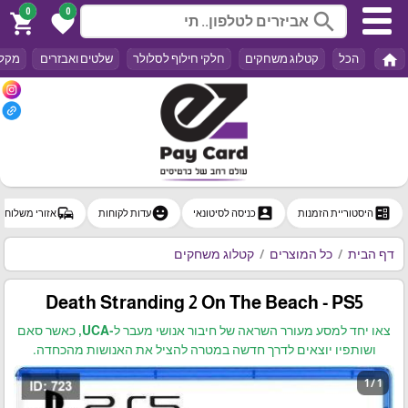
0
0
search
shopping_cart
favorite
home
הכל
קטלוג משחקים
חלקי חילוף לסלולר
שלטים ואבזרים
מקלד
commute
emoji_emotions
account_box
ballot
היסטוריית הזמנות
כניסה לסיטונאי
עדות לקוחות
אזורי משלוח
דף הבית
כל המוצרים
קטלוג משחקים
Death Stranding 2 On The Beach - PS5
צאו יחד למסע מעורר השראה של חיבור אנושי מעבר ל-UCA, כאשר סאם
ושותפיו יוצאים לדרך חדשה במטרה להציל את האנושות מהכחדה.
1 / 1