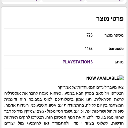
פרטי מוצר
מספר מוצר
723
1453
barcode
מותג
PLAYSTATION 5
צאו מעבר לערים המאוחדות של אמריקה
הצטרפו אל סאם בפרק הבא במסעו, כשהוא מנסה לחבר את אוסטרליה
לרשת הכיראלית. תנו אמון ביכולותיכם לנווט בסביבה חיה ודינמית
המשתנה בין יום ללילה, בהתמודדות עם אסונות טבע כמו רעידות אדמה,
סופות חול ושריפות יער, וכן עם גשמי הטיימפול - גשם שמזקין מיד כל דבר
שהוא נוגע בו. כדי לחצות את הנוף המסוכן הזה, תצטרכו להקים תשתיות
חדשות, לשלוט בציוד ייעודי ולהתמודד (או להימנע) מול יצורים