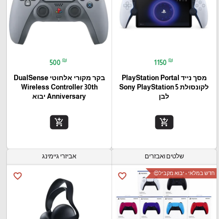
₪
₪
500
1150
מסך נייד PlayStation Portal‎
בקר מקורי אלחוטי DualSense
לקונסולת Sony PlayStation 5
Wireless Controller 30th
לבן
Anniversary יבוא
add_shopping_cart
add_shopping_cart
שלטים ואבזרים
אביזרי גיימינג
חדש במלאי - יבוא מקביל😍
favorite_border
favorite_border