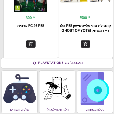
₪
₪
300
3500
קונסולת סוני פלייסטיישן PS5 בלו
FC 26 PS5 ערבית
ריי + משחק GHOST OF YOTEI
add_shopping_cart
add_shopping_cart
keyboard_double_arrow_left
more_horiz
הצג הכול
PLAYSTATION 5
קטלוג משחקים
חלקי חילוף לסלולר
שלטים ואבזרים